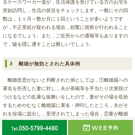
るケースワーカー達が，生活保護を受けている方のお宅を
突如訪問し，生活の状況をチェックします。一般にその回
数は，１ヶ月～数か月に１回ということが多いようです
が，不正受給が疑われる場合，頻繁に視察が行われること
になるでしょう。また，ご近所からの通報等もありますの
で，嘘を隠し通すことは難しいでしょう。
３ 離婚が無効とされた具体例
離婚意思がないと判断された例としては，①離婚届への
署名を拒否した妻に対し，夫が茶碗等を手当たり次第投げ
つけるなどの乱暴な振舞いをしたので，妻がその場を収拾
するためやむなく離婚届に署名・押印したところ，夫がそ
れを役場に提出し，受理されてしまった場合，②妻が離婚
に同意せず「そんなもの自分で書けばいいんじゃないの」
と口走って離婚届の署名押印を拒んだところ，夫が他人に