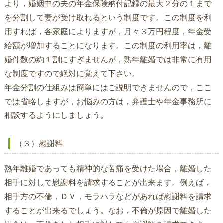
より，婚姻中の夫の年金保険納付記録の最大２分の１まで
を分割して妻が受け取れるという制度です。この制度を利
用すれば，各家庭によりますが，月々３万円程度，年金受
給額が増加することになります。この制度の利用率は，離
婚件数の約１割にすぎませんが，熟年離婚では非常に有用
な制度ですので絶対に覚えて下さい。
年金分割の仕組みは簡単にはご説明できませんので，ここ
では省略しますが，お悩みの方は，弁護士や年金事務所に
相談するようにしましょう。
（３）慰謝料
熟年離婚であっても精神的な苦痛を受けた場合，離婚した
相手に対して慰謝料を請求することが出来ます。例えば，
相手方の不倫，ＤＶ，モラハラなどがあれば慰謝料を請求
することが出来るでしょう。なお，不倫が原因で離婚した