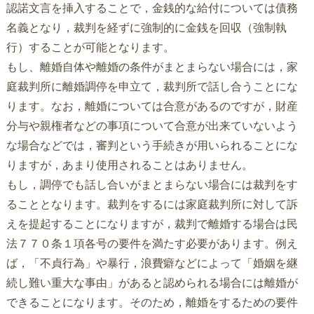
認諾文言を挿入することで，金銭的な給付については債務
名義となり，裁判を経ずに強制的に金銭を回収（強制執
行）することが可能となります。
もし、離婚自体や離婚の条件がまとまらない場合には，家
庭裁判所に離婚調停を申立て，裁判所で話し合うことにな
ります。なお，離婚については合意があるのですが，財産
分与や親権者などの事項について合意が出来ていないよう
な場合などでは，審判という手続きが用いられることにな
りますが，あまり使用されることはありません。
もし，調停でも話し合いがまとまらない場合には裁判をす
ることとなります。裁判をするには家庭裁判所に対して訴
えを提起することになりますが，裁判で離婚する場合は民
法７７０条１項各号の要件を満たす必要があります。例え
ば，「不貞行為」や暴行，浪費癖などによって「婚姻を継
続し難い重大な事由」があると認められる場合には離婚が
できることになります。そのため，離婚をするための要件