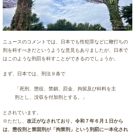
ニュースのコメントでは、日本でも性犯罪などに鞭打ちの
刑を科すべきだというような意見もありましたが、日本で
はこのような刑罰を科すことができるのでしょうか。
まず、日本では、刑法９条で
「死刑、懲役、禁錮、罰金、拘留及び科料を主
刑とし、没収を付加刑とする。」
とされています。
※ただし、
改正がなされており、令和７年６月１日から
は、懲役刑と禁固刑が「拘禁刑」という刑罰に一本化され