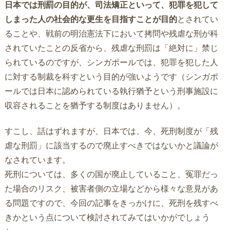
日本では刑罰の目的が、司法矯正といって、犯罪を犯して
しまった人の社会的な更生を目指すことが目的
とされてい
ることや、戦前の明治憲法下において拷問や残虐な刑が科
されていたことの反省から、残虐な刑罰は「絶対に」禁じ
られているのですが、シンガポールでは、犯罪を犯した人
に対する制裁を科すという目的が強いようです（シンガポ
ールでは日本に認められている執行猶予という刑事施設に
収容されることを猶予する制度はありません）。
すこし、話はずれますが、日本では、今、死刑制度が「残
虐な刑罰」に該当するので廃止すべきではないかと議論が
なされています。
死刑については、多くの国が廃止していること、冤罪だっ
た場合のリスク、被害者側の立場などから様々な意見があ
る問題ですので、今回の記事をきっかけに、死刑を残すべ
きかという点について検討されてみてはいかがでしょう