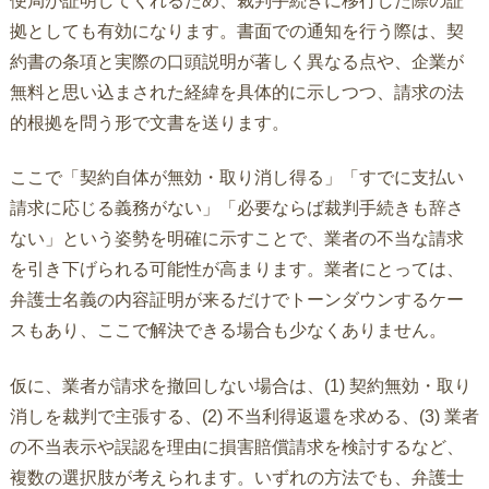
便局が証明してくれるため、裁判手続きに移行した際の証
拠としても有効になります。書面での通知を行う際は、契
約書の条項と実際の口頭説明が著しく異なる点や、企業が
無料と思い込まされた経緯を具体的に示しつつ、請求の法
的根拠を問う形で文書を送ります。
ここで「契約自体が無効・取り消し得る」「すでに支払い
請求に応じる義務がない」「必要ならば裁判手続きも辞さ
ない」という姿勢を明確に示すことで、業者の不当な請求
を引き下げられる可能性が高まります。業者にとっては、
弁護士名義の内容証明が来るだけでトーンダウンするケー
スもあり、ここで解決できる場合も少なくありません。
仮に、業者が請求を撤回しない場合は、(1) 契約無効・取り
消しを裁判で主張する、(2) 不当利得返還を求める、(3) 業者
の不当表示や誤認を理由に損害賠償請求を検討するなど、
複数の選択肢が考えられます。いずれの方法でも、弁護士