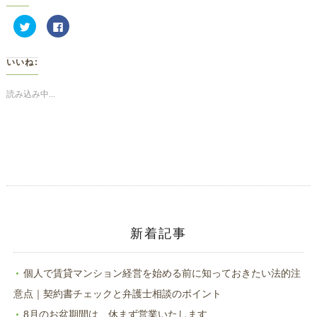
ク
Facebook
リ
で
ッ
共
ク
有
し
す
いいね:
て
る
Twitter
に
で
は
共
ク
読み込み中...
有
リ
(新
ッ
し
ク
い
し
ウ
て
ィ
く
ン
だ
ド
さ
ウ
い
で
(新
開
し
き
い
ま
ウ
す)
ィ
ン
ド
新着記事
ウ
で
開
き
ま
個人で賃貸マンション経営を始める前に知っておきたい法的注
す)
意点｜契約書チェックと弁護士相談のポイント
8月のお盆期間は、休まず営業いたします