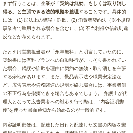
まず行うことは、
企業が「契約は無効、もしくは取り消し
得る」と主張できる法的根拠を整理
することです。具体的
には、(1) 民法上の錯誤・詐欺、(2) 消費者契約法（※小規模
事業者で準用される場合を含む）、(3) 不当利得や信義則違
反などが考えられます。
たとえば営業担当者が「永年無料」と明言していたのに、
契約書には有料プランへの自動移行がこっそり書かれてい
た場合、錯誤や詐欺を理由に契約の無効・取り消しを主張
する余地があります。また、景品表示法や職業安定法な
ど、広告表示や労務関連の規制が絡む場合には、事業者側
の不正行為を指摘できる場合もあるでしょう。 弁護士が代
理人となって広告業者への対応を行う際は、 “内容証明郵
便”を使った書面通知から始めるのが一般的です。
内容証明郵便は、配達した日付と配達した文書の内容を郵