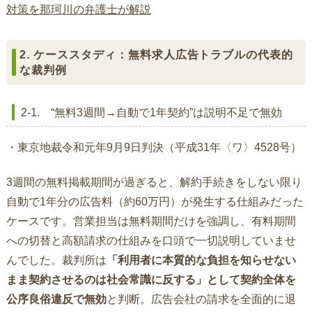
対策を那珂川の弁護士が解説
2. ケーススタディ：無料求人広告トラブルの代表的
な裁判例
2-1. “無料3週間→自動で1年契約”は説明不足で無効
・東京地裁令和元年9月9日判決（平成31年〈ワ〉4528号）
3週間の無料掲載期間が過ぎると、解約手続きをしない限り
自動で1年分の広告料（約60万円）が発生する仕組みだった
ケースです。営業担当は無料期間だけを強調し、有料期間
への切替と高額請求の仕組みを口頭で一切説明していませ
んでした。裁判所は
「利用者に本質的な負担を知らせない
まま契約させるのは社会常識に反する」として契約全体を
公序良俗違反で無効
と判断。広告会社の請求を全面的に退