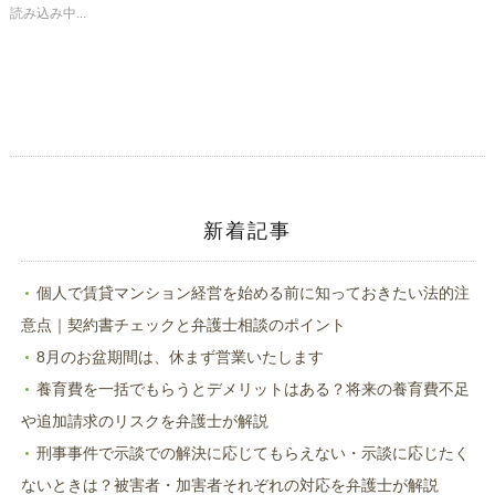
共
ク
読み込み中...
有
リ
(新
ッ
し
ク
い
し
ウ
て
ィ
く
ン
だ
ド
さ
ウ
い
で
(新
開
し
き
い
ま
ウ
す)
ィ
ン
ド
新着記事
ウ
で
開
き
ま
個人で賃貸マンション経営を始める前に知っておきたい法的注
す)
意点｜契約書チェックと弁護士相談のポイント
8月のお盆期間は、休まず営業いたします
養育費を一括でもらうとデメリットはある？将来の養育費不足
や追加請求のリスクを弁護士が解説
刑事事件で示談での解決に応じてもらえない・示談に応じたく
ないときは？被害者・加害者それぞれの対応を弁護士が解説