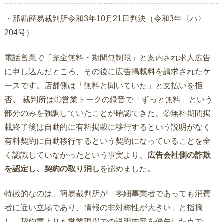
・那覇簡易裁判所令和3年10月21日判決（令和3年〈ハ〉
204号）
電話営業で「完全無料・期間無制限」と案内され求人広告
に申し込んだところ、その後に広告掲載料を請求されたケ
ースです。店舗側は「無料と聞いていた」と支払いを拒
否。 裁判所は①営業トークの録音で「ずっと無料」という
部分のみを強調していたことが確認できた、②無料期間掲
載終了後は自動的に有料掲載に移行するという説明がなく
有料契約に自動移行するという契約になっていることを全
く認識していなかったという事実より、
広告会社側の詐欺
を認定し、契約の取り消し
を認めました。
特徴的なのは、簡易裁判所が「零細事業者であっても消費
者に近い立場であり、情報の非対称性が大きい」と指摘
し、契約書よりも営業現場での説明内容を優先した点で