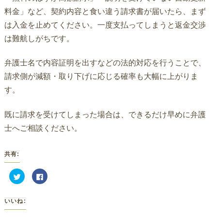
料金」など、契約内容と食い違う請求書が届いたら、まず
は入金を止めてください。一度支払ってしまうと返金交渉
は難航しがちです。
弁護士名で内容証明を出すなどの法的対応を行うことで、
請求側が減額・取り下げに応じる確率も大幅に上がりま
す。
既に請求を受けてしまった場合は、できるだけ早めに弁護
士へご相談ください。
共有:
ク
Facebook
リ
で
ッ
共
ク
有
し
す
いいね:
て
る
Twitter
に
で
は