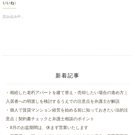
し
す
いいね:
て
る
Twitter
に
で
は
共
ク
読み込み中...
有
リ
(新
ッ
し
ク
い
し
ウ
て
ィ
く
ン
だ
ド
さ
ウ
い
で
(新
開
し
き
い
ま
ウ
す)
ィ
ン
ド
新着記事
ウ
で
開
き
ま
相続した老朽アパートを建て替え・売却したい場合の進め方｜
す)
入居者への明渡しを検討するうえでの注意点を弁護士が解説
個人で賃貸マンション経営を始める前に知っておきたい法的注
意点｜契約書チェックと弁護士相談のポイント
8月のお盆期間は、休まず営業いたします