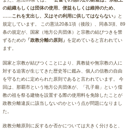
の組織もしくは団体の使用、便益もしくは維持のため、
……これを支出し、又はその利用に供してはならない」
と
規定しています。 この憲法20条1項（後段）、同条3項、89
条の規定が、国家（地方公共団体）と宗教の結びつきを禁
ずるための
「政教分離の原則」
を定めていると言われてい
ます。
国家と宗教が結びつくことにより、異教徒や無宗教の人に
対する迫害が生じてきた歴史等に鑑み、個人の信教の自由
を守るために定められた原則であると言われています。 今
回は、那覇市という地方公共団体が、「孔子廟」という儒
教の祖を祭る建物を設置する際の使用料を免除したことが
政教分離違反に該当しないのかという点が問題になりまし
た。
政教分離原則に反するか否かについては大きく分けると、