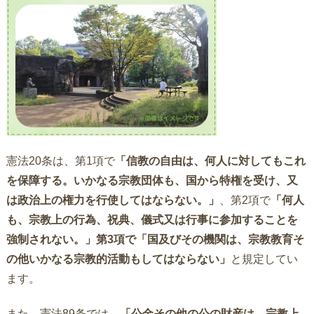
憲法20条は、第1項で
「信教の自由は、何人に対してもこれ
を保障する。いかなる宗教団体も、国から特権を受け、又
は政治上の権力を行使してはならない。」
、第2項で
「何人
も、宗教上の行為、祝典、儀式又は行事に参加することを
強制されない。」第3項で「国及びその機関は、宗教教育そ
の他いかなる宗教的活動もしてはならない」
と規定してい
ます。
また、憲法89条では、
「公金その他の公の財産は、宗教上