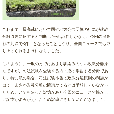
これまで、最高裁において国や地方公共団体の行為が政教
分離原則に反すると判断した例は2件しかなく、今回の最高
裁の判決で3件目となったこともなり、全国ニュースでも取
り上げられるようになりました。
このように、一般の方ではあまり馴染みのない政教分離原
則ですが、司法試験を受験する方は必ず学習する分野であ
り、特に私の場合、司法試験本番で政教分離原則の問題が
出て、まさか政教分離の問題がでるとは予想していなかっ
たため、とても焦った記憶があり今回のニュースで懐かし
い記憶がよみがえったため記事にさせていただきました。