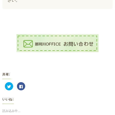
さい。
共有:
ク
Facebook
リ
で
ッ
共
ク
有
し
す
いいね:
て
る
Twitter
に
で
は
共
ク
読み込み中...
有
リ