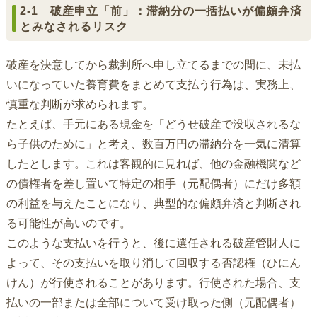
2-1 破産申立「前」：滞納分の一括払いが偏頗弁済
とみなされるリスク
破産を決意してから裁判所へ申し立てるまでの間に、未払
いになっていた養育費をまとめて支払う行為は、実務上、
慎重な判断が求められます。
たとえば、手元にある現金を「どうせ破産で没収されるな
ら子供のために」と考え、数百万円の滞納分を一気に清算
したとします。これは客観的に見れば、他の金融機関など
の債権者を差し置いて特定の相手（元配偶者）にだけ多額
の利益を与えたことになり、典型的な偏頗弁済と判断され
る可能性が高いのです。
このような支払いを行うと、後に選任される破産管財人に
よって、その支払いを取り消して回収する否認権（ひにん
けん）が行使されることがあります。行使された場合、支
払いの一部または全部について受け取った側（元配偶者）