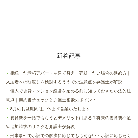
(新
ッ
し
ク
い
し
ウ
て
ィ
く
ン
だ
ド
さ
ウ
い
で
(新
開
し
き
い
ま
ウ
す)
ィ
ン
ド
新着記事
ウ
で
開
き
ま
相続した老朽アパートを建て替え・売却したい場合の進め方｜
す)
入居者への明渡しを検討するうえでの注意点を弁護士が解説
個人で賃貸マンション経営を始める前に知っておきたい法的注
意点｜契約書チェックと弁護士相談のポイント
8月のお盆期間は、休まず営業いたします
養育費を一括でもらうとデメリットはある？将来の養育費不足
や追加請求のリスクを弁護士が解説
刑事事件で示談での解決に応じてもらえない・示談に応じたく