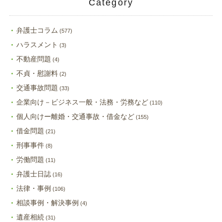
Category
弁護士コラム
(577)
ハラスメント
(3)
不動産問題
(4)
不貞・慰謝料
(2)
交通事故問題
(33)
企業向け－ビジネス一般・法務・労務など
(110)
個人向けー離婚・交通事故・借金など
(155)
借金問題
(21)
刑事事件
(8)
労働問題
(11)
弁護士日誌
(16)
法律・事例
(106)
相談事例・解決事例
(4)
遺産相続
(31)