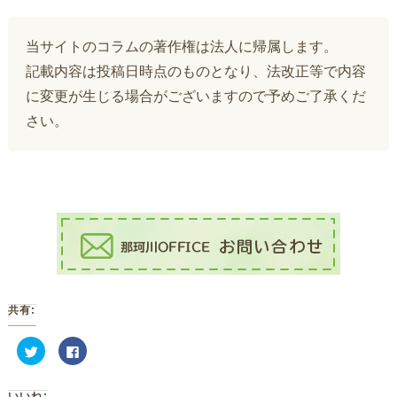
当サイトのコラムの著作権は法人に帰属します。
記載内容は投稿日時点のものとなり、法改正等で内容
に変更が生じる場合がございますので予めご了承くだ
さい。
共有:
ク
Facebook
リ
で
ッ
共
ク
有
し
す
いいね: