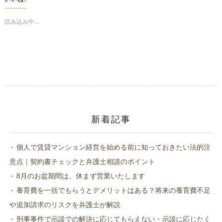
て
る
Twitter
に
で
は
共
ク
読み込み中...
有
リ
(新
ッ
し
ク
い
し
ウ
て
ィ
く
ン
だ
ド
さ
ウ
い
で
(新
開
し
き
い
ま
ウ
す)
ィ
ン
ド
新着記事
ウ
で
開
き
ま
個人で賃貸マンション経営を始める前に知っておきたい法的注
す)
意点｜契約書チェックと弁護士相談のポイント
8月のお盆期間は、休まず営業いたします
養育費を一括でもらうとデメリットはある？将来の養育費不足
や追加請求のリスクを弁護士が解説
刑事事件で示談での解決に応じてもらえない・示談に応じたく