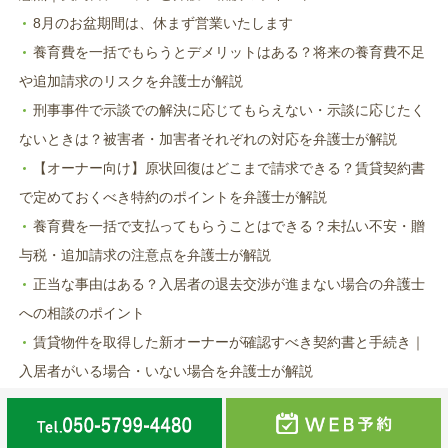
8月のお盆期間は、休まず営業いたします
養育費を一括でもらうとデメリットはある？将来の養育費不足
や追加請求のリスクを弁護士が解説
刑事事件で示談での解決に応じてもらえない・示談に応じたく
ないときは？被害者・加害者それぞれの対応を弁護士が解説
【オーナー向け】原状回復はどこまで請求できる？賃貸契約書
で定めておくべき特約のポイントを弁護士が解説
養育費を一括で支払ってもらうことはできる？未払い不安・贈
与税・追加請求の注意点を弁護士が解説
正当な事由はある？入居者の退去交渉が進まない場合の弁護士
への相談のポイント
賃貸物件を取得した新オーナーが確認すべき契約書と手続き｜
入居者がいる場合・いない場合を弁護士が解説
別居中の不貞行為で慰謝料は請求できる？離婚時への影響と婚
姻関係の破綻について弁護士が解説