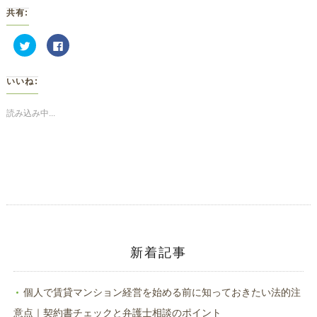
共有:
ク
Facebook
リ
で
ッ
共
ク
有
し
す
いいね:
て
る
Twitter
に
で
は
共
ク
読み込み中...
有
リ
(新
ッ
し
ク
い
し
ウ
て
ィ
く
ン
だ
ド
さ
ウ
い
で
(新
開
し
き
い
ま
ウ
す)
ィ
ン
ド
新着記事
ウ
で
開
き
ま
個人で賃貸マンション経営を始める前に知っておきたい法的注
す)
意点｜契約書チェックと弁護士相談のポイント