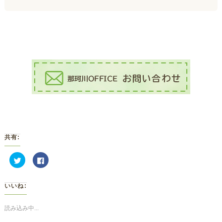
共有:
ク
Facebook
リ
で
ッ
共
ク
有
し
す
いいね:
て
る
Twitter
に
で
は
共
ク
読み込み中...
有
リ
(新
ッ