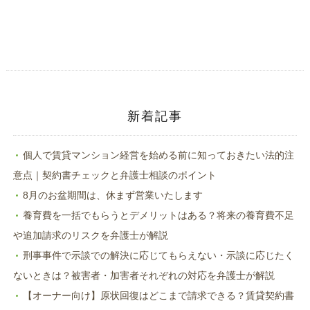
し
ク
い
し
ウ
て
ィ
く
ン
だ
ド
さ
ウ
い
で
(新
開
し
き
い
ま
ウ
す)
ィ
ン
ド
新着記事
ウ
で
開
き
ま
個人で賃貸マンション経営を始める前に知っておきたい法的注
す)
意点｜契約書チェックと弁護士相談のポイント
8月のお盆期間は、休まず営業いたします
養育費を一括でもらうとデメリットはある？将来の養育費不足
や追加請求のリスクを弁護士が解説
刑事事件で示談での解決に応じてもらえない・示談に応じたく
ないときは？被害者・加害者それぞれの対応を弁護士が解説
【オーナー向け】原状回復はどこまで請求できる？賃貸契約書