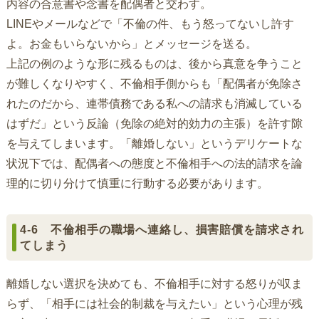
内容の合意書や念書を配偶者と交わす。
LINEやメールなどで「不倫の件、もう怒ってないし許す
よ。お金もいらないから」とメッセージを送る。
上記の例のような形に残るものは、後から真意を争うこと
が難しくなりやすく、不倫相手側からも「配偶者が免除さ
れたのだから、連帯債務である私への請求も消滅している
はずだ」という反論（免除の絶対的効力の主張）を許す隙
を与えてしまいます。「離婚しない」というデリケートな
状況下では、配偶者への態度と不倫相手への法的請求を論
理的に切り分けて慎重に行動する必要があります。
4-6 不倫相手の職場へ連絡し、損害賠償を請求され
てしまう
離婚しない選択を決めても、不倫相手に対する怒りが収ま
らず、「相手には社会的制裁を与えたい」という心理が残