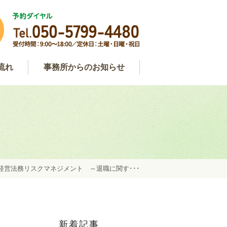
流れ
事務所からのお知らせ
わせ
用
談
事務所からのお知らせ
弁護士コラム
約
経営法務リスクマネジメント ～退職に関す･･･
新着記事