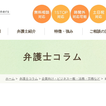
様
弁護士紹介
特徴・強み
ご相談の
容
アンケート掲載
特徴・強み
事務所紹介
お問い合
弁護士費
無料相
弁護士インタビュー
弁護士紹介
WEB予
弁護士コラム
ホーム
>
弁護士コラム
>
企業向け－ビジネス一般・法務・労務など
>