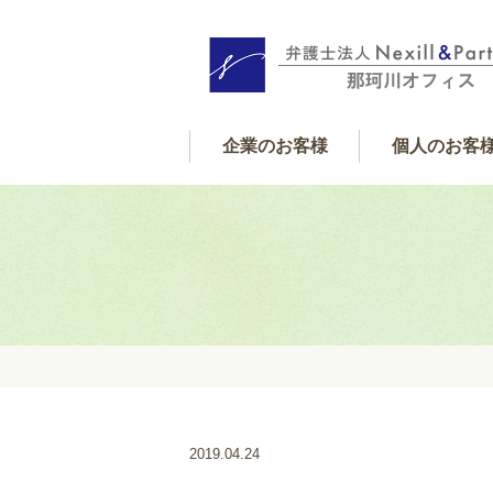
企業のお客様
個人のお客
個人サポート内
借金・金銭
遺産相続
交通事故
離婚
フレックス顧問契約
企業サポート内容
2019.04.24