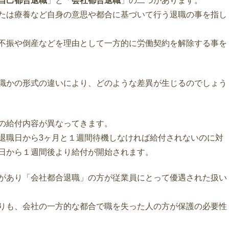
自己都合退職
」と「
会社都合退職
」の二つがあります。
たは療養など自身の意思や都合に基づいて行う退職の事を指し
不振や倒産などを理由として一方的に労働契約を解除する事を
職かの形式の違いにより、どのような差異が生じるのでしょう
の給付内容が異なってきます。
退職日から3ヶ月と１週間待機しなければ給付されないのに対
日から１週間後より給付が開始されます。
があり「会社都合退職」の方が従業員にとって優遇された扱い
りも、会社の一方的な都合で職を失った人の方が保護の必要性