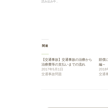
(新
ッ
読み込み中...
し
ク
い
し
ウ
て
ィ
く
ン
だ
ド
さ
ウ
い
で
(新
開
し
き
い
ま
ウ
す)
ィ
ン
ド
ウ
関連
で
開
き
ま
す)
【交通事故】交通事故の治療から
賠償
治療費等の支払いまでの流れ
編～
2017年5月1日
201
交通事故問題
交通