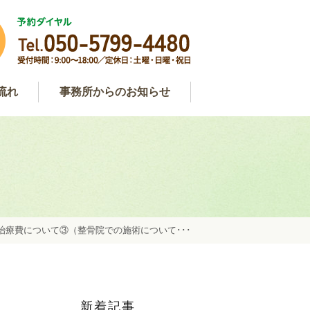
流れ
事務所からのお知らせ
わせ
用
談
事務所からのお知らせ
弁護士コラム
約
治療費について③（整骨院での施術について･･･
新着記事