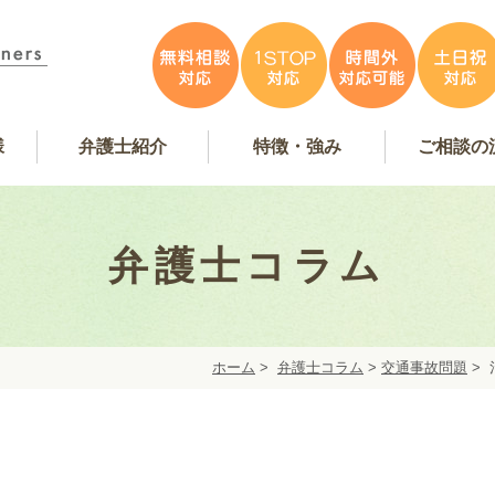
様
弁護士紹介
特徴・強み
ご相談の
容
アンケート掲載
特徴・強み
事務所紹介
お問い合
弁護士費
無料相
弁護士インタビュー
弁護士紹介
WEB予
弁護士コラム
ホーム
>
弁護士コラム
>
交通事故問題
>