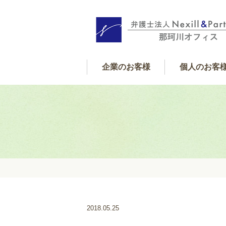
企業のお客様
個人のお客
個人サポート内
借金・金銭
遺産相続
交通事故
離婚
フレックス顧問契約
企業サポート内容
2018.05.25