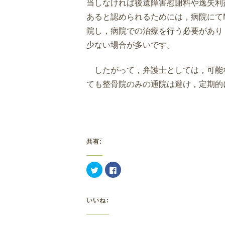
当しなければ後遺障害慰謝料や逸失利
あると認められるためには，病院にて
院し，病院での治療を行う必要があり
少ない場合が多いです。
したがって，弁護士としては，可能
ても整骨院のみの通院は避け，定期的
共有:
ク
Facebook
リ
で
ッ
共
ク
有
し
す
て
る
いいね:
Twitter
に
で
は
共
ク
有
リ