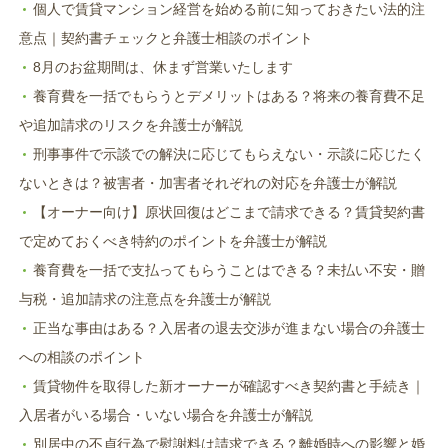
ま
個人で賃貸マンション経営を始める前に知っておきたい法的注
す)
意点｜契約書チェックと弁護士相談のポイント
8月のお盆期間は、休まず営業いたします
養育費を一括でもらうとデメリットはある？将来の養育費不足
や追加請求のリスクを弁護士が解説
刑事事件で示談での解決に応じてもらえない・示談に応じたく
ないときは？被害者・加害者それぞれの対応を弁護士が解説
【オーナー向け】原状回復はどこまで請求できる？賃貸契約書
で定めておくべき特約のポイントを弁護士が解説
養育費を一括で支払ってもらうことはできる？未払い不安・贈
与税・追加請求の注意点を弁護士が解説
正当な事由はある？入居者の退去交渉が進まない場合の弁護士
への相談のポイント
賃貸物件を取得した新オーナーが確認すべき契約書と手続き｜
入居者がいる場合・いない場合を弁護士が解説
別居中の不貞行為で慰謝料は請求できる？離婚時への影響と婚