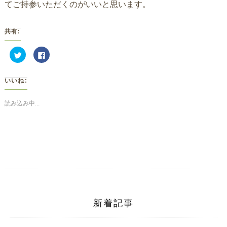
てご持参いただくのがいいと思います。
共有:
ク
Facebook
リ
で
ッ
共
ク
有
し
す
いいね:
て
る
Twitter
に
で
は
共
ク
読み込み中...
有
リ
(新
ッ
し
ク
い
し
ウ
て
ィ
く
ン
だ
ド
さ
ウ
い
で
(新
開
し
き
い
ま
ウ
す)
ィ
ン
ド
新着記事
ウ
で
開
き