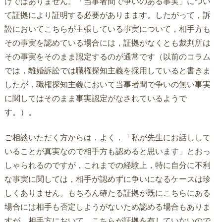
けではありません。「当事者間で争いのある事実」につい
て証拠により証明する必要がありまます。したがって，訴
訟においてこちらが主張している事実について，相手方も
その事実を認めている場合には，証拠がなくとも裁判所は
その事実をそのまま認定するのが通常です（以前のコラム
では，離婚訴訟では職権探知主義を採用していると書きま
したが，職権探知主義において当事者間で争いの無い事実
に関してはそのまま事実認定がなされているようで
す。）。
ご相談いただく方からは，よく，「私が先生にお話しして
いることが真実なので相手方も認めると思います」とおっ
しゃられるのですが，これまでの経験上，特に自分に不利
な事実に関しては，相手が認めずに争いになるケースは珍
しくありません。もちろん確たる証拠が既にこちらにある
場合には相手も否定しようがないため認める場合もありま
すが，相手方において，こちらが証拠を有していないので