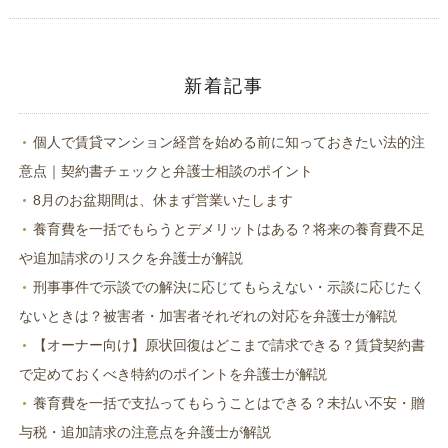
で
(新
開
し
き
い
ま
ウ
す)
ィ
ン
ド
新着記事
ウ
で
開
き
ま
個人で賃貸マンション経営を始める前に知っておきたい法的注
す)
意点｜契約書チェックと弁護士相談のポイント
8月のお盆期間は、休まず営業いたします
養育費を一括でもらうとデメリットはある？将来の養育費不足
や追加請求のリスクを弁護士が解説
刑事事件で示談での解決に応じてもらえない・示談に応じたく
ないときは？被害者・加害者それぞれの対応を弁護士が解説
【オーナー向け】原状回復はどこまで請求できる？賃貸契約書
で定めておくべき特約のポイントを弁護士が解説
養育費を一括で支払ってもらうことはできる？未払い不安・贈
与税・追加請求の注意点を弁護士が解説