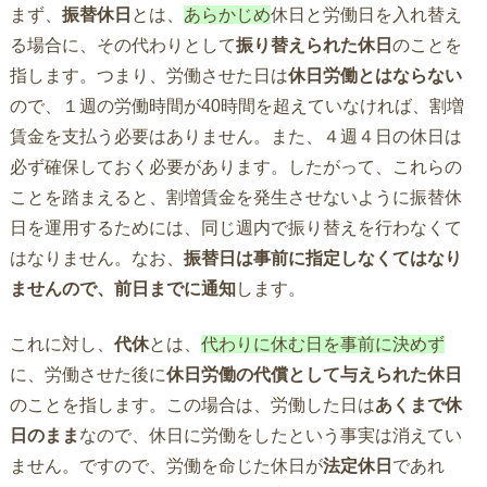
まず、
振替休日
とは、
あらかじめ
休日と労働日を入れ替え
る場合に、その代わりとして
振り替えられた休日
のことを
指します。つまり、労働させた日は
休日労働とはならない
ので、１週の労働時間が40時間を超えていなければ、割増
賃金を支払う必要はありません。また、４週４日の休日は
必ず確保しておく必要があります。したがって、これらの
ことを踏まえると、割増賃金を発生させないように振替休
日を運用するためには、同じ週内で振り替えを行わなくて
はなりません。なお、
振替日は事前に指定しなくてはなり
ませんので、前日までに通知
します。
これに対し、
代休
とは、
代わりに休む日を事前に決めず
に、労働させた後に
休日労働の代償として与えられた休日
のことを指します。この場合は、労働した日は
あくまで休
日のまま
なので、休日に労働をしたという事実は消えてい
ません。ですので、労働を命じた休日が
法定休日
であれ