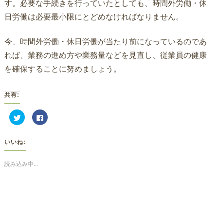
す。必要な手続きを行っていたとしても、時間外労働・休
日労働は必要最小限にとどめなければなりません。
今、時間外労働・休日労働が当たり前になっているのであ
れば、業務の進め方や業務量などを見直し、従業員の健康
を確保することに努めましょう。
共有:
ク
Facebook
リ
で
ッ
共
ク
有
し
す
いいね:
て
る
Twitter
に
で
は
共
ク
読み込み中...
有
リ
(新
ッ
し
ク
い
し
ウ
て
ィ
く
ン
だ
ド
さ
ウ
い