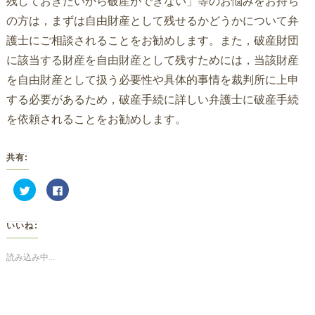
残しておきたいから破産ができない」等のお悩みをお持ち
の方は，まずは自由財産として残せるかどうかについて弁
護士にご相談されることをお勧めします。また，破産財団
に該当する財産を自由財産として残すためには，当該財産
を自由財産として扱う必要性や具体的事情を裁判所に上申
する必要があるため，破産手続に詳しい弁護士に破産手続
を依頼されることをお勧めします。
共有:
ク
Facebook
リ
で
ッ
共
ク
有
し
す
いいね:
て
る
Twitter
に
で
は
共
ク
読み込み中...
有
リ
(新
ッ
し
ク
い
し
ウ
て
ィ
く
ン
だ