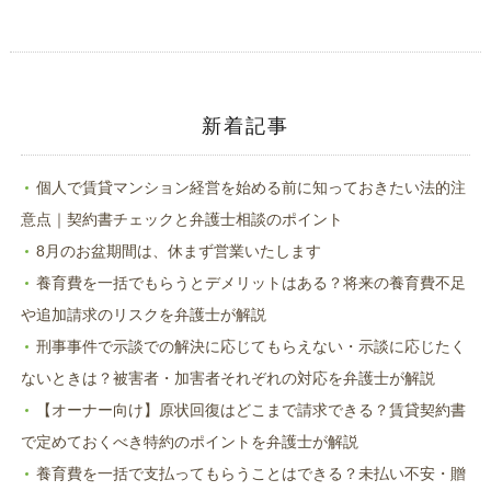
ド
さ
ウ
い
で
(新
開
し
き
い
ま
ウ
す)
ィ
ン
ド
新着記事
ウ
で
開
き
ま
個人で賃貸マンション経営を始める前に知っておきたい法的注
す)
意点｜契約書チェックと弁護士相談のポイント
8月のお盆期間は、休まず営業いたします
養育費を一括でもらうとデメリットはある？将来の養育費不足
や追加請求のリスクを弁護士が解説
刑事事件で示談での解決に応じてもらえない・示談に応じたく
ないときは？被害者・加害者それぞれの対応を弁護士が解説
【オーナー向け】原状回復はどこまで請求できる？賃貸契約書
で定めておくべき特約のポイントを弁護士が解説
養育費を一括で支払ってもらうことはできる？未払い不安・贈