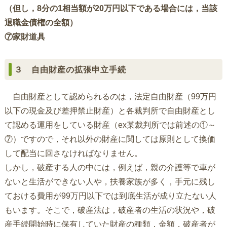
（但し，8分の1相当額が20万円以下である場合には，当該
退職金債権の全額）
⑦家財道具
３ 自由財産の拡張申立手続
自由財産として認められるのは，法定自由財産（99万円
以下の現金及び差押禁止財産）と各裁判所で自由財産とし
て認める運用をしている財産（ex某裁判所では前述の①～
⑦）ですので，それ以外の財産に関しては原則として換価
して配当に回さなければなりません。
しかし，破産する人の中には，例えば，親の介護等で車が
ないと生活ができない人や，扶養家族が多く，手元に残し
ておける費用が99万円以下では到底生活が成り立たない人
もいます。そこで，破産法は，破産者の生活の状況や，破
産手続開始時に保有していた財産の種類，金額，破産者が