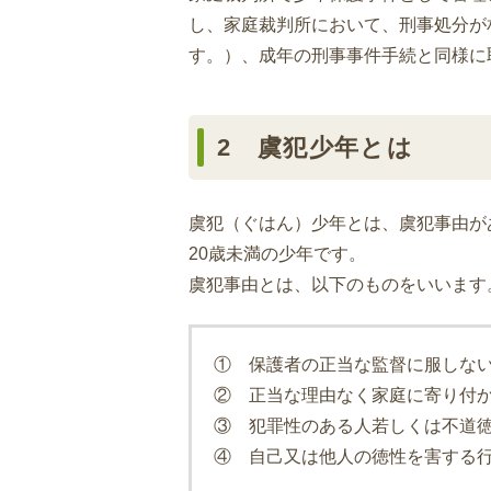
し、家庭裁判所において、刑事処分が
す。）、成年の刑事事件手続と同様に
2 虞犯少年とは
虞犯（ぐはん）少年とは、虞犯事由が
20歳未満の少年です。
虞犯事由とは、以下のものをいいます
① 保護者の正当な監督に服しな
② 正当な理由なく家庭に寄り付
③ 犯罪性のある人若しくは不道
④ 自己又は他人の徳性を害する