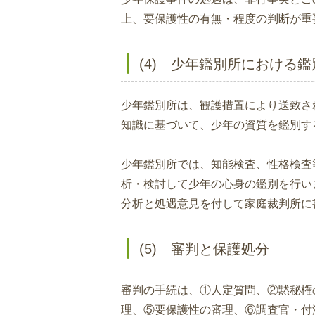
上、要保護性の有無・程度の判断が重
(4) 少年鑑別所における鑑
少年鑑別所は、観護措置により送致さ
知識に基づいて、少年の資質を鑑別す
少年鑑別所では、知能検査、性格検査
析・検討して少年の心身の鑑別を行い
分析と処遇意見を付して家庭裁判所に
(5) 審判と保護処分
審判の手続は、①人定質問、②黙秘権
理、⑤要保護性の審理、⑥調査官・付