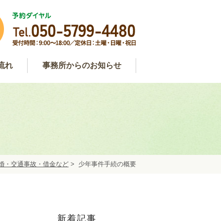
流れ
事務所からのお知らせ
わせ
用
談
事務所からのお知らせ
弁護士コラム
約
婚・交通事故・借金など
>
少年事件手続の概要
新着記事