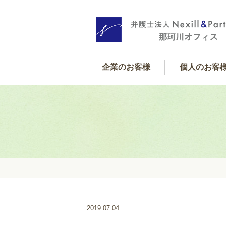
企業のお客様
個人のお客
個人サポート内
借金・金銭
遺産相続
交通事故
離婚
フレックス顧問契約
企業サポート内容
2019.07.04