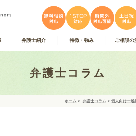
様
弁護士紹介
特徴・強み
ご相談の
容
アンケート掲載
特徴・強み
事務所紹介
お問い合
弁護士費
無料相
弁護士インタビュー
弁護士紹介
WEB予
弁護士コラム
ホーム
>
弁護士コラム
>
個人向けー離