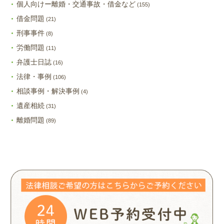
個人向けー離婚・交通事故・借金など
(155)
借金問題
(21)
刑事事件
(8)
労働問題
(11)
弁護士日誌
(16)
法律・事例
(106)
相談事例・解決事例
(4)
遺産相続
(31)
離婚問題
(89)