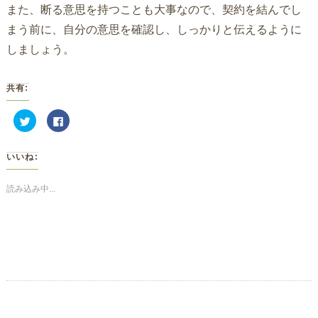
また、断る意思を持つことも大事なので、契約を結んでし
まう前に、自分の意思を確認し、しっかりと伝えるように
しましょう。
共有:
ク
Facebook
リ
で
ッ
共
ク
有
し
す
いいね:
て
る
Twitter
に
で
は
共
ク
読み込み中...
有
リ
(新
ッ
し
ク
い
し
ウ
て
ィ
く
ン
だ
ド
さ
ウ
い
で
(新
開
し
き
い
ま
ウ
す)
ィ
ン