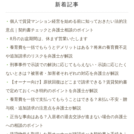
ド
新着記事
ウ
で
開
き
ま
個人で賃貸マンション経営を始める前に知っておきたい法的注
す)
意点｜契約書チェックと弁護士相談のポイント
8月のお盆期間は、休まず営業いたします
養育費を一括でもらうとデメリットはある？将来の養育費不足
や追加請求のリスクを弁護士が解説
刑事事件で示談での解決に応じてもらえない・示談に応じたく
ないときは？被害者・加害者それぞれの対応を弁護士が解説
【オーナー向け】原状回復はどこまで請求できる？賃貸契約書
で定めておくべき特約のポイントを弁護士が解説
養育費を一括で支払ってもらうことはできる？未払い不安・贈
与税・追加請求の注意点を弁護士が解説
正当な事由はある？入居者の退去交渉が進まない場合の弁護士
への相談のポイント
賃貸物件を取得した新オーナーが確認すべき契約書と手続き｜