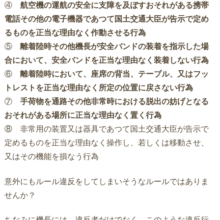
④
航空機の運航の安全に支障を及ぼすおそれがある携帯
電話その他の電子機器であつて国土交通大臣が告示で定め
るものを正当な理由なく作動させる行為
⑤
離着陸時その他機長が安全バンドの装着を指示した場
合において、安全バンドを正当な理由なく装着しない行為
⑥
離着陸時において、座席の背当、テーブル、又はフッ
トレストを正当な理由なく所定の位置に戻さない行為
⑦
手荷物を通路その他非常時における脱出の妨げとなる
おそれがある場所に正当な理由なく置く行為
⑧ 非常用の装置又は器具であつて国土交通大臣が告示で
定めるものを正当な理由なく操作し、若しくは移動させ、
又はその機能を損なう行為
意外にもルール違反をしてしまいそうなルールではありま
せんか？
ちなみに機長には、違反者だけでなく、このような違反行