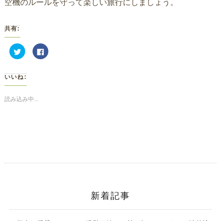
空機のルールを守って楽しい旅行にしましょう。
共有:
ク
Facebook
リ
で
ッ
共
ク
有
し
す
いいね:
て
る
Twitter
に
で
は
共
ク
読み込み中...
有
リ
(新
ッ
し
ク
い
し
ウ
て
ィ
く
ン
だ
ド
さ
ウ
い
で
(新
開
し
き
い
ま
ウ
す)
ィ
ン
ド
新着記事
ウ
で
開
き