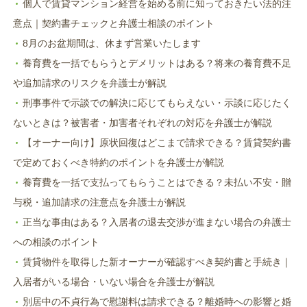
ま
個人で賃貸マンション経営を始める前に知っておきたい法的注
す)
意点｜契約書チェックと弁護士相談のポイント
8月のお盆期間は、休まず営業いたします
養育費を一括でもらうとデメリットはある？将来の養育費不足
や追加請求のリスクを弁護士が解説
刑事事件で示談での解決に応じてもらえない・示談に応じたく
ないときは？被害者・加害者それぞれの対応を弁護士が解説
【オーナー向け】原状回復はどこまで請求できる？賃貸契約書
で定めておくべき特約のポイントを弁護士が解説
養育費を一括で支払ってもらうことはできる？未払い不安・贈
与税・追加請求の注意点を弁護士が解説
正当な事由はある？入居者の退去交渉が進まない場合の弁護士
への相談のポイント
賃貸物件を取得した新オーナーが確認すべき契約書と手続き｜
入居者がいる場合・いない場合を弁護士が解説
別居中の不貞行為で慰謝料は請求できる？離婚時への影響と婚