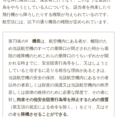
為をやろうとしている人についても、該当者を拘束したり
飛行機から降ろしたりする権限が与えられているのです。
航空法には、以下の通り機長の権限が定められています。
第73条の4
機長
は、航空機内にある者が、離陸のた
め当該航空機のすべての乗降口が閉ざされた時から着
陸の後降機のためこれらの乗降口のうちいずれかが開
かれる時までに、安全阻害行為等をし、又はしようと
していると信ずるに足りる相当な理由があるときは、
当該航空機の安全の保持、当該航空機内にあるその者
以外の者若しくは財産の保護又は当該航空機内の秩序
若しくは規律の維持のために必要な限度で、その者に
対し
拘束その他安全阻害行為等を抑止するための措置
（第五項の規定による命令を除く。）をとり、又はそ
の者を
降機させることができる
。