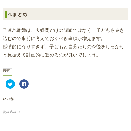
4.まとめ
子連れ離婚は、夫婦間だけの問題ではなく、子どもも巻き
込むので事前に考えておくべき事項が増えます。
感情的になりすぎず、子どもと自分たちの今後をしっかり
と見据えて計画的に進めるのが良いでしょう。
共有:
ク
Facebook
リ
で
ッ
共
ク
有
し
す
いいね:
て
る
Twitter
に
で
は
共
ク
読み込み中...
有
リ
(新
ッ
し
ク
い
し
ウ
て