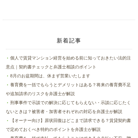
ィ
く
ン
だ
ド
さ
ウ
い
で
(新
開
し
き
い
ま
ウ
す)
ィ
ン
ド
新着記事
ウ
で
開
き
ま
個人で賃貸マンション経営を始める前に知っておきたい法的注
す)
意点｜契約書チェックと弁護士相談のポイント
8月のお盆期間は、休まず営業いたします
養育費を一括でもらうとデメリットはある？将来の養育費不足
や追加請求のリスクを弁護士が解説
刑事事件で示談での解決に応じてもらえない・示談に応じたく
ないときは？被害者・加害者それぞれの対応を弁護士が解説
【オーナー向け】原状回復はどこまで請求できる？賃貸契約書
で定めておくべき特約のポイントを弁護士が解説