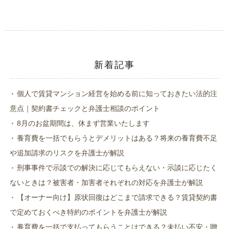
ン
だ
ド
さ
ウ
い
で
(新
開
し
き
い
ま
ウ
す)
ィ
ン
ド
新着記事
ウ
で
開
き
ま
個人で賃貸マンション経営を始める前に知っておきたい法的注
す)
意点｜契約書チェックと弁護士相談のポイント
8月のお盆期間は、休まず営業いたします
養育費を一括でもらうとデメリットはある？将来の養育費不足
や追加請求のリスクを弁護士が解説
刑事事件で示談での解決に応じてもらえない・示談に応じたく
ないときは？被害者・加害者それぞれの対応を弁護士が解説
【オーナー向け】原状回復はどこまで請求できる？賃貸契約書
で定めておくべき特約のポイントを弁護士が解説
養育費を一括で支払ってもらうことはできる？未払い不安・贈