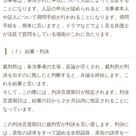
当事者は，整理された争点について人証によって立証する
ことになります。人証の申出が認められると，当事者本人
や証人について尋問手続が行われることになります。尋問
手続を，簡単に言いますと，ドラマなどでよく見る弁護士
が法廷で質問をしている場面がこれに当たります。
（７） 結審・判決
裁判所は，各当事者の主張，反論が尽くされ，裁判所が判
決を出すのに熟したと判断すると，弁論を終結します。こ
れを結審と言います。
そして，この際には，判決言渡期日が指定されます。判決
言渡期日は，結審の日から２か月以内に指定されることに
なっています。
この判決言渡期日に裁判官が判決を言い渡します。判決に
は，原告の請求をすべて認める全部認容，原告の請求を一