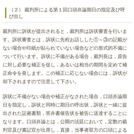
（２） 裁判所による第１回口頭弁論期日の指定及び呼
び出し
裁判所に訴状が提出されると，裁判所は訴状審査を行いま
す。訴状審査とは，訴状に先程お話しした①～③の記載が
ない場合や印紙が貼られていない場合などの形式的不備に
ついて行います。訴状に不備がある場合，裁判長は，原告
に対し必要な補正を促し，あるいは相当の期間を定めて補
正命令を発します。この補正に応じない場合には，訴状が
却下されますので注意して下さい。
訴状に不備がない場合や補正がなされた場合，口頭弁論期
日を指定し，訴状と同時に期日の呼出状，訴状と一緒に提
出された証拠書類，答弁書催告状を被告に送達することに
なります。口頭弁論とは，公開の法廷において，定数の裁
判官及び書記官が出席し，直接，当事者双方の口頭による