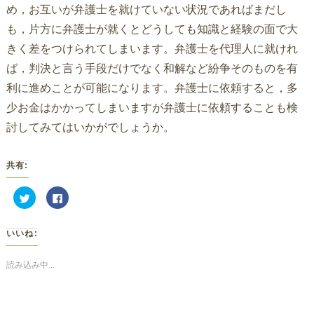
め，お互いが弁護士を就けていない状況であればまだし
も，片方に弁護士が就くとどうしても知識と経験の面で大
きく差をつけられてしまいます。弁護士を代理人に就けれ
ば，判決と言う手段だけでなく和解など紛争そのものを有
利に進めことが可能になります。弁護士に依頼すると，多
少お金はかかってしまいますが弁護士に依頼することも検
討してみてはいかがでしょうか。
共有:
ク
Facebook
リ
で
ッ
共
ク
有
し
す
いいね:
て
る
Twitter
に
で
は
共
ク
読み込み中...
有
リ
(新
ッ
し
ク
い
し
ウ
て
ィ
く