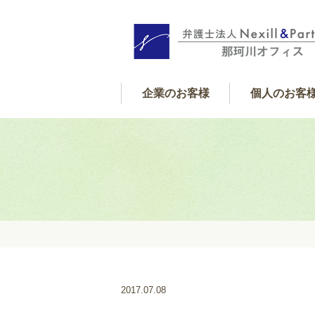
企業のお客様
個人のお客
個人サポート内
借金・金銭
遺産相続
交通事故
離婚
フレックス顧問契約
企業サポート内容
2017.07.08