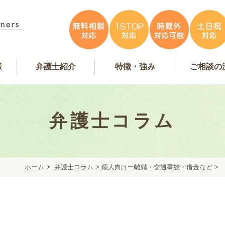
様
弁護士紹介
特徴・強み
ご相談の
容
アンケート掲載
特徴・強み
事務所紹介
お問い合
弁護士費
無料相
弁護士インタビュー
弁護士紹介
WEB予
弁護士コラム
ホーム
>
弁護士コラム
>
個人向けー離婚・交通事故・借金など
>