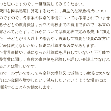
つと思いますので，一度確認してみてください。
費用を簡易迅速に算定するために，典型的な家族構成につい
のですので，各事案の個別的事情については考慮されていませ
る子どもの教育費は，公立の高校までの費用ですので，私立の
慮されておらず，これらについては算定表で定める費用に加え
た，子どもが４人以上の場合や，再婚して前妻と後妻の双方に
定表は使えないため，個別に計算する必要があります。
た背景事情や，基になった計算式を理解していないと不可能で
養育費に関し，多数の審判例を経験した詳しい弁護士でなけれ
ることは難しいです。
ので，わずかであっても金額の増額又は減額は，生活に大きな
うにか金額を増やしたい，減らしたいというような場合には，
相談することをお勧めします。