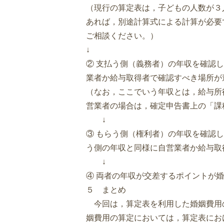
（現行の算定表は，子どもの人数が３
あれば，別途計算式による計算が必要
ご相談ください。）
↓
② 支払う側（義務者）の年収を確認
業者か給与取得者で確認すべき場所が
（なお，ここでいう年収とは，給与所
営業者の場合は，確定申告書上の「課
↓
③ もらう側（権利者）の年収を確認
う側の年収と同様に自営業者か給与取
↓
④ 両者の年収が交差するポイントが
５ まとめ
今回は，算定表を利用した婚姻費用
姻費用の算定においては，算定表にお