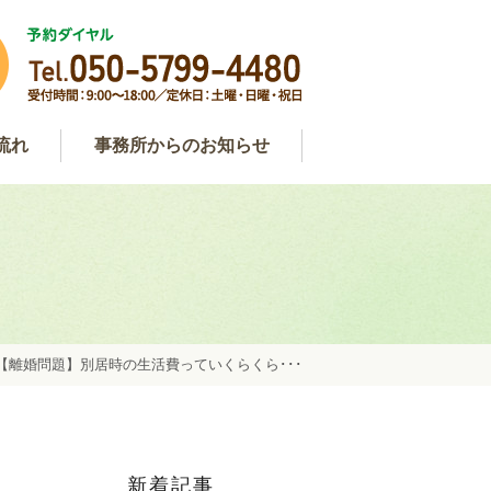
流れ
事務所からのお知らせ
わせ
用
談
事務所からのお知らせ
弁護士コラム
約
【離婚問題】別居時の生活費っていくらくら･･･
新着記事