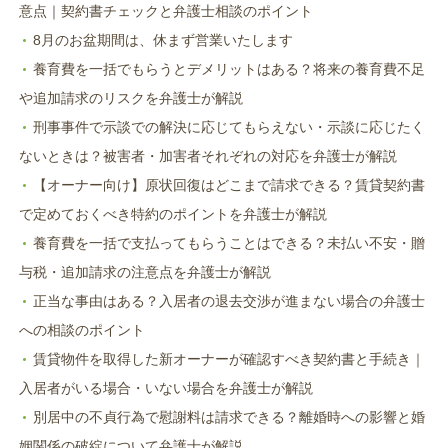
意点｜契約書チェックと弁護士相談のポイント
8月のお盆期間は、休まず営業いたします
養育費を一括でもらうとデメリットはある？将来の養育費不足
や追加請求のリスクを弁護士が解説
刑事事件で示談での解決に応じてもらえない・示談に応じたく
ないときは？被害者・加害者それぞれの対応を弁護士が解説
【オーナー向け】原状回復はどこまで請求できる？賃貸契約書
で定めておくべき特約のポイントを弁護士が解説
養育費を一括で支払ってもらうことはできる？未払い不安・贈
与税・追加請求の注意点を弁護士が解説
正当な事由はある？入居者の退去交渉が進まない場合の弁護士
への相談のポイント
賃貸物件を取得した新オーナーが確認すべき契約書と手続き｜
入居者がいる場合・いない場合を弁護士が解説
別居中の不貞行為で慰謝料は請求できる？離婚時への影響と婚
姻関係の破綻について弁護士が解説