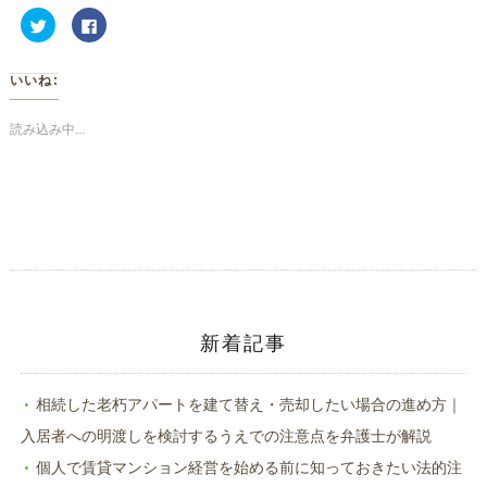
ク
Facebook
リ
で
ッ
共
ク
有
し
す
いいね:
て
る
Twitter
に
で
は
共
ク
読み込み中...
有
リ
(新
ッ
し
ク
い
し
ウ
て
ィ
く
ン
だ
ド
さ
ウ
い
で
(新
開
し
き
い
ま
ウ
す)
ィ
ン
ド
新着記事
ウ
で
開
き
ま
相続した老朽アパートを建て替え・売却したい場合の進め方｜
す)
入居者への明渡しを検討するうえでの注意点を弁護士が解説
個人で賃貸マンション経営を始める前に知っておきたい法的注