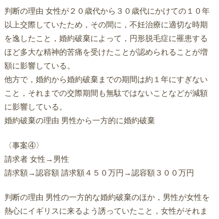
判断の理由 女性が２０歳代から３０歳代にかけての１０年
以上交際していたため，その間に，不妊治療に適切な時期
を逸したこと，婚約破棄によって，円形脱毛症に罹患する
ほど多大な精神的苦痛を受けたことが認められることが増
額に影響している。
他方で，婚約から婚約破棄までの期間は約１年にすぎない
こと，それまでの交際期間も無駄ではないことなどが減額
に影響している。
婚約破棄の理由 男性から一方的に婚約破棄
〈事案④〉
請求者 女性→男性
請求額→認容額 請求額４５０万円→認容額３００万円
判断の理由 男性の一方的な婚約破棄のほか，男性が女性を
熱心にイギリスに来るよう誘っていたこと，女性がそれま