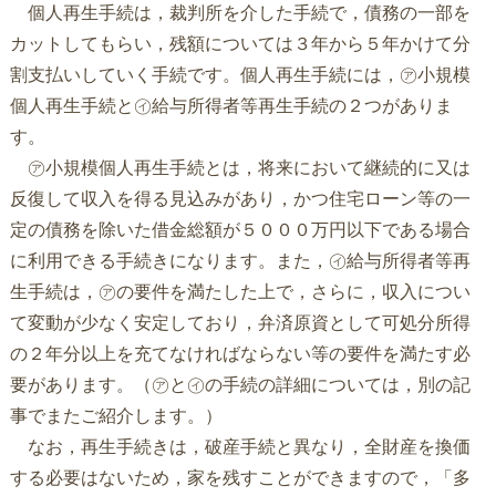
個人再生手続は，裁判所を介した手続で，債務の一部を
カットしてもらい，残額については３年から５年かけて分
割支払いしていく手続です。個人再生手続には，㋐小規模
個人再生手続と㋑給与所得者等再生手続の２つがありま
す。
㋐小規模個人再生手続とは，将来において継続的に又は
反復して収入を得る見込みがあり，かつ住宅ローン等の一
定の債務を除いた借金総額が５０００万円以下である場合
に利用できる手続きになります。また，㋑給与所得者等再
生手続は，㋐の要件を満たした上で，さらに，収入につい
て変動が少なく安定しており，弁済原資として可処分所得
の２年分以上を充てなければならない等の要件を満たす必
要があります。（㋐と㋑の手続の詳細については，別の記
事でまたご紹介します。）
なお，再生手続きは，破産手続と異なり，全財産を換価
する必要はないため，家を残すことができますので，「多