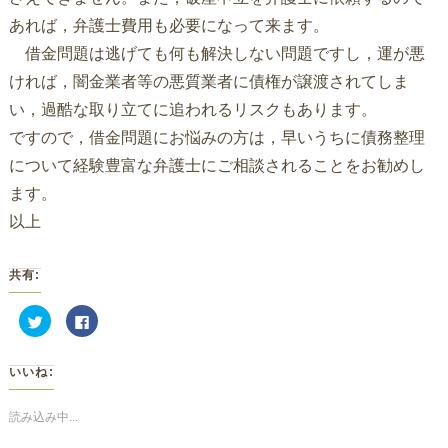
あれば，弁護士費用も必要になって来ます。
借金問題は逃げても何も解決しない問題ですし，運が悪
ければ，闇金業者等の悪質業者に債権が譲渡されてしま
い，過酷な取り立てに追われるリスクもあります。
ですので，借金問題にお悩みの方は，早いうちに債務整理
について経験豊富な弁護士にご相談されることをお勧めし
ます。
以上
共有:
ク
Facebook
リ
で
ッ
共
ク
有
し
す
いいね:
て
る
Twitter
に
で
は
共
ク
読み込み中...
有
リ
(新
ッ