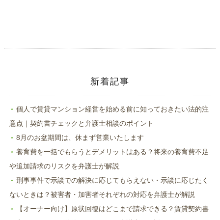
し
ク
い
し
ウ
て
ィ
く
ン
だ
ド
さ
ウ
い
で
(新
開
し
き
い
ま
ウ
す)
ィ
ン
ド
新着記事
ウ
で
開
き
ま
個人で賃貸マンション経営を始める前に知っておきたい法的注
す)
意点｜契約書チェックと弁護士相談のポイント
8月のお盆期間は、休まず営業いたします
養育費を一括でもらうとデメリットはある？将来の養育費不足
や追加請求のリスクを弁護士が解説
刑事事件で示談での解決に応じてもらえない・示談に応じたく
ないときは？被害者・加害者それぞれの対応を弁護士が解説
【オーナー向け】原状回復はどこまで請求できる？賃貸契約書