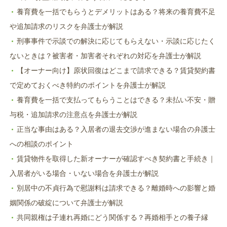
養育費を一括でもらうとデメリットはある？将来の養育費不足
や追加請求のリスクを弁護士が解説
刑事事件で示談での解決に応じてもらえない・示談に応じたく
ないときは？被害者・加害者それぞれの対応を弁護士が解説
【オーナー向け】原状回復はどこまで請求できる？賃貸契約書
で定めておくべき特約のポイントを弁護士が解説
養育費を一括で支払ってもらうことはできる？未払い不安・贈
与税・追加請求の注意点を弁護士が解説
正当な事由はある？入居者の退去交渉が進まない場合の弁護士
への相談のポイント
賃貸物件を取得した新オーナーが確認すべき契約書と手続き｜
入居者がいる場合・いない場合を弁護士が解説
別居中の不貞行為で慰謝料は請求できる？離婚時への影響と婚
姻関係の破綻について弁護士が解説
共同親権は子連れ再婚にどう関係する？再婚相手との養子縁