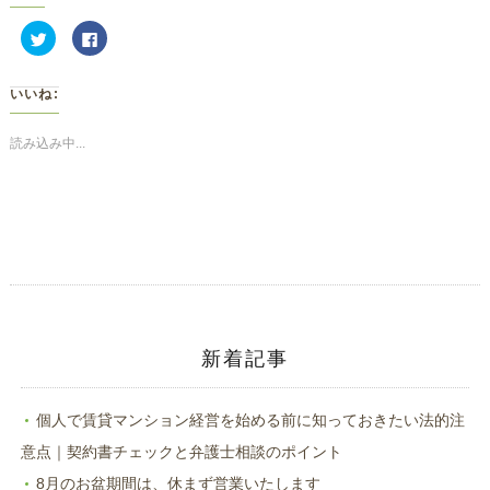
ク
Facebook
リ
で
ッ
共
ク
有
し
す
いいね:
て
る
Twitter
に
で
は
共
ク
読み込み中...
有
リ
(新
ッ
し
ク
い
し
ウ
て
ィ
く
ン
だ
ド
さ
ウ
い
で
(新
開
し
き
い
ま
ウ
す)
ィ
ン
ド
新着記事
ウ
で
開
き
ま
個人で賃貸マンション経営を始める前に知っておきたい法的注
す)
意点｜契約書チェックと弁護士相談のポイント
8月のお盆期間は、休まず営業いたします