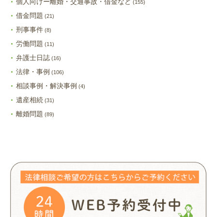
個人向けー離婚・交通事故・借金など
(155)
借金問題
(21)
刑事事件
(8)
労働問題
(11)
弁護士日誌
(16)
法律・事例
(106)
相談事例・解決事例
(4)
遺産相続
(31)
離婚問題
(89)