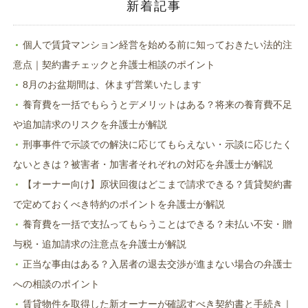
ド
新着記事
ウ
で
開
き
ま
個人で賃貸マンション経営を始める前に知っておきたい法的注
す)
意点｜契約書チェックと弁護士相談のポイント
8月のお盆期間は、休まず営業いたします
養育費を一括でもらうとデメリットはある？将来の養育費不足
や追加請求のリスクを弁護士が解説
刑事事件で示談での解決に応じてもらえない・示談に応じたく
ないときは？被害者・加害者それぞれの対応を弁護士が解説
【オーナー向け】原状回復はどこまで請求できる？賃貸契約書
で定めておくべき特約のポイントを弁護士が解説
養育費を一括で支払ってもらうことはできる？未払い不安・贈
与税・追加請求の注意点を弁護士が解説
正当な事由はある？入居者の退去交渉が進まない場合の弁護士
への相談のポイント
賃貸物件を取得した新オーナーが確認すべき契約書と手続き｜