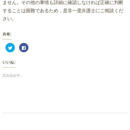
ません。その他の事情も詳細に確認しなければ正確に判断
することは困難であるため，是非一度弁護士にご相談くだ
さい。
共有:
ク
Facebook
リ
で
ッ
共
ク
有
し
す
いいね:
て
る
Twitter
に
で
は
共
ク
読み込み中...
有
リ
(新
ッ
し
ク
い
し
ウ
て
ィ
く
ン
だ
ド
さ
ウ
い
で
(新
開
し
き
い
ま
ウ
す)
ィ
ン