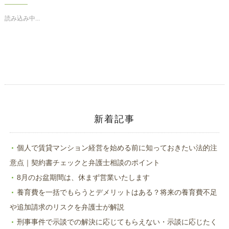
Twitter
に
で
は
共
ク
読み込み中...
有
リ
(新
ッ
し
ク
い
し
ウ
て
ィ
く
ン
だ
ド
さ
ウ
い
で
(新
開
し
き
い
ま
ウ
す)
ィ
ン
ド
新着記事
ウ
で
開
き
ま
個人で賃貸マンション経営を始める前に知っておきたい法的注
す)
意点｜契約書チェックと弁護士相談のポイント
8月のお盆期間は、休まず営業いたします
養育費を一括でもらうとデメリットはある？将来の養育費不足
や追加請求のリスクを弁護士が解説
刑事事件で示談での解決に応じてもらえない・示談に応じたく