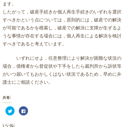
ます。
したがって，破産手続きか個人再生手続きのいずれを選択
すべきかという点については，原則的には，破産での解決
が可能であるかを模索し，破産での解決に支障が生ずるよ
うな事情が存在する場合には，個人再生による解決を検討
すべきであると考えています。
いずれにせよ，任意整理により解決が困難な状況の
場合，債権者から督促状や下手をしたら裁判所から訴状等
がいつ届いてもおかしくはない状況であるため，早めに弁
護士にご相談ください。
共有:
ク
Facebook
リ
で
ッ
共
ク
有
し
す
いいね:
て
る