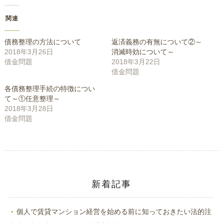
き
い
ま
ウ
す)
ィ
関連
ン
ド
ウ
で
債務整理の方法について
返済義務の有無について②～
開
き
2018年3月26日
消滅時効について～
ま
す)
借金問題
2018年3月22日
借金問題
各債務整理手続の特徴につい
て～①任意整理～
2018年3月28日
借金問題
新着記事
個人で賃貸マンション経営を始める前に知っておきたい法的注