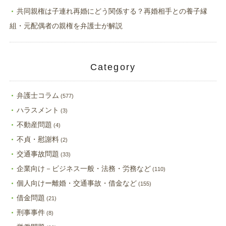
共同親権は子連れ再婚にどう関係する？再婚相手との養子縁
組・元配偶者の親権を弁護士が解説
Category
弁護士コラム
(577)
ハラスメント
(3)
不動産問題
(4)
不貞・慰謝料
(2)
交通事故問題
(33)
企業向け－ビジネス一般・法務・労務など
(110)
個人向けー離婚・交通事故・借金など
(155)
借金問題
(21)
刑事事件
(8)