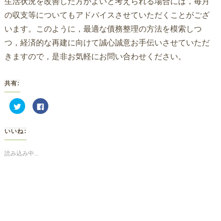
生活状況を改善した方がよいと考えられる場合には，毎月
の収支等についてもアドバイスさせていただくことがござ
います。このように，最適な債務整理の方法を模索しつ
つ，経済的な再建に向けて誠心誠意お手伝いさせていただ
きますので，是非お気軽にお問い合わせください。
共有:
ク
Facebook
リ
で
ッ
共
ク
有
し
す
いいね:
て
る
Twitter
に
で
は
共
ク
読み込み中...
有
リ
(新
ッ
し
ク
い
し
ウ
て
ィ
く
ン
だ
ド
さ
ウ
い
で
(新
開
し