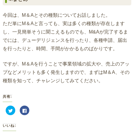
今回は、M＆Aとその種類についてお話しました。
ただ単にM＆Aと言っても、実は多くの種類が存在します
し、一見簡単そうに聞こえるものでも、M&Aが完了するま
でには、デューデリジェンスを行ったり、各種申請、届出
を行ったりと、時間、手間がかかるものばかりです。
ですが、M＆Aを行うことで事業領域の拡大や、売上のアッ
プなどメリットも多く発生しますので、まずはM＆A、その
種類を知って、チャレンジしてみてください。
共有:
ク
Facebook
リ
で
ッ
共
ク
有
し
す
いいね:
て
る
Twitter
に