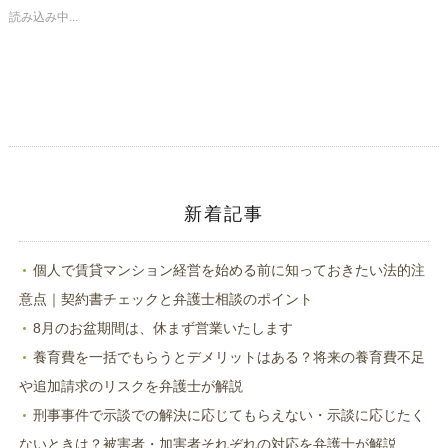
で
は
共
ク
読み込み中...
有
リ
(新
ッ
し
ク
い
し
ウ
て
ィ
く
ン
だ
ド
さ
ウ
い
で
(新
開
し
き
い
ま
ウ
す)
ィ
ン
ド
新着記事
ウ
で
開
き
ま
個人で賃貸マンション経営を始める前に知っておきたい法的注
す)
意点｜契約書チェックと弁護士相談のポイント
8月のお盆期間は、休まず営業いたします
養育費を一括でもらうとデメリットはある？将来の養育費不足
や追加請求のリスクを弁護士が解説
刑事事件で示談での解決に応じてもらえない・示談に応じたく
ないときは？被害者・加害者それぞれの対応を弁護士が解説