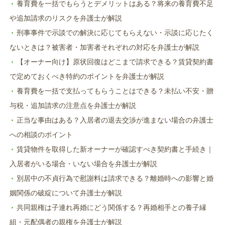
養育費を一括でもらうとデメリットはある？将来の養育費不足
や追加請求のリスクを弁護士が解説
刑事事件で示談での解決に応じてもらえない・示談に応じたく
ないときは？被害者・加害者それぞれの対応を弁護士が解説
【オーナー向け】原状回復はどこまで請求できる？賃貸契約書
で定めておくべき特約のポイントを弁護士が解説
養育費を一括で支払ってもらうことはできる？未払い不安・贈
与税・追加請求の注意点を弁護士が解説
正当な事由はある？入居者の退去交渉が進まない場合の弁護士
への相談のポイント
賃貸物件を取得した新オーナーが確認すべき契約書と手続き｜
入居者がいる場合・いない場合を弁護士が解説
別居中の不貞行為で慰謝料は請求できる？離婚時への影響と婚
姻関係の破綻について弁護士が解説
共同親権は子連れ再婚にどう関係する？再婚相手との養子縁
組・元配偶者の親権を弁護士が解説