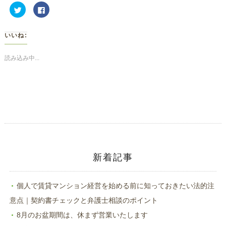
ク
Facebook
リ
で
ッ
共
ク
有
し
す
いいね:
て
る
Twitter
に
で
は
共
ク
読み込み中...
有
リ
(新
ッ
し
ク
い
し
ウ
て
ィ
く
ン
だ
ド
さ
ウ
い
で
(新
開
し
き
い
ま
ウ
す)
ィ
ン
ド
新着記事
ウ
で
開
き
ま
個人で賃貸マンション経営を始める前に知っておきたい法的注
す)
意点｜契約書チェックと弁護士相談のポイント
8月のお盆期間は、休まず営業いたします