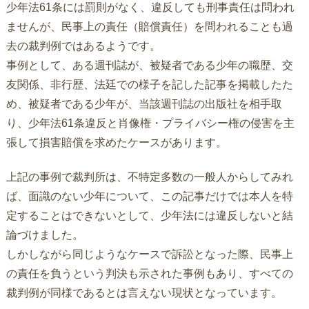
少年法61条には罰則がなく、違反しても刑事責任は問われ
ませんが、民事上の責任（賠償責任）を問われることも過
去の裁判例ではあるようです。
事例として、ある週刊誌が、被疑者である少年の職歴、交
友関係、非行歴、法廷での様子を記した記事を掲載したた
め、被疑者である少年が、当該週刊誌の出版社を相手取
り、少年法61条違反と肖像権・プライバシー権の侵害を主
張して損害賠償を求めたケースがあります。
上記の事例で裁判所は、不特定多数の一般人からしてみれ
ば、面識のない少年について、この記事だけでは本人を特
定することはできないとして、少年法には違反しないと結
論づけました。
しかしながら同じようなケースで訴訟となった際、民事上
の責任を負うという判決も示された事例もあり、すべての
裁判例が同様であるとは言えない現状となっています。