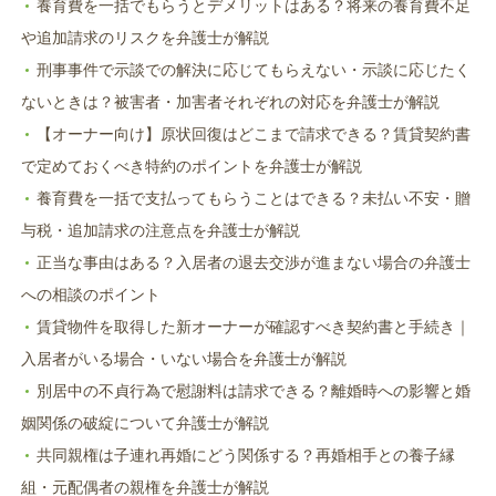
養育費を一括でもらうとデメリットはある？将来の養育費不足
や追加請求のリスクを弁護士が解説
刑事事件で示談での解決に応じてもらえない・示談に応じたく
ないときは？被害者・加害者それぞれの対応を弁護士が解説
【オーナー向け】原状回復はどこまで請求できる？賃貸契約書
で定めておくべき特約のポイントを弁護士が解説
養育費を一括で支払ってもらうことはできる？未払い不安・贈
与税・追加請求の注意点を弁護士が解説
正当な事由はある？入居者の退去交渉が進まない場合の弁護士
への相談のポイント
賃貸物件を取得した新オーナーが確認すべき契約書と手続き｜
入居者がいる場合・いない場合を弁護士が解説
別居中の不貞行為で慰謝料は請求できる？離婚時への影響と婚
姻関係の破綻について弁護士が解説
共同親権は子連れ再婚にどう関係する？再婚相手との養子縁
組・元配偶者の親権を弁護士が解説