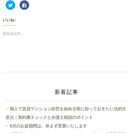
ク
Facebook
リ
で
ッ
共
ク
有
し
す
いいね:
て
る
Twitter
に
で
は
共
ク
読み込み中...
有
リ
(新
ッ
し
ク
い
し
ウ
て
ィ
く
ン
だ
ド
さ
ウ
い
で
(新
開
し
き
い
ま
ウ
す)
ィ
ン
ド
新着記事
ウ
で
開
き
ま
個人で賃貸マンション経営を始める前に知っておきたい法的注
す)
意点｜契約書チェックと弁護士相談のポイント
8月のお盆期間は、休まず営業いたします