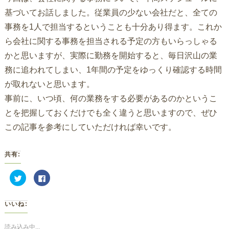
基づいてお話しました。従業員の少ない会社だと、全ての
事務を1人で担当するということも十分あり得ます。これか
ら会社に関する事務を担当される予定の方もいらっしゃる
かと思いますが、実際に勤務を開始すると、毎日沢山の業
務に追われてしまい、1年間の予定をゆっくり確認する時間
が取れないと思います。
事前に、いつ頃、何の業務をする必要があるのかというこ
とを把握しておくだけでも全く違うと思いますので、ぜひ
この記事を参考にしていただければ幸いです。
共有:
ク
Facebook
リ
で
ッ
共
ク
有
し
す
いいね:
て
る
Twitter
に
で
は
共
ク
読み込み中...