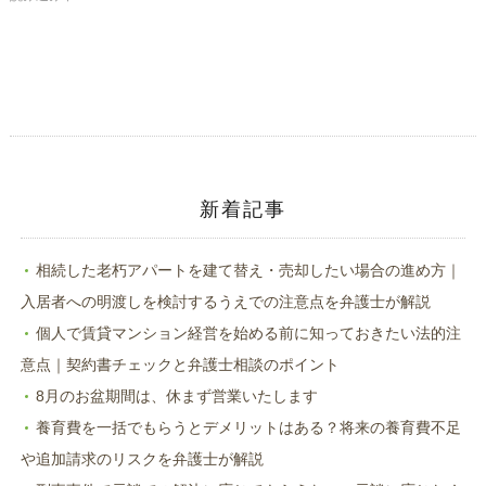
有
リ
(新
ッ
し
ク
い
し
ウ
て
ィ
く
ン
だ
ド
さ
ウ
い
で
(新
開
し
き
い
ま
ウ
す)
ィ
ン
ド
新着記事
ウ
で
開
き
ま
相続した老朽アパートを建て替え・売却したい場合の進め方｜
す)
入居者への明渡しを検討するうえでの注意点を弁護士が解説
個人で賃貸マンション経営を始める前に知っておきたい法的注
意点｜契約書チェックと弁護士相談のポイント
8月のお盆期間は、休まず営業いたします
養育費を一括でもらうとデメリットはある？将来の養育費不足
や追加請求のリスクを弁護士が解説