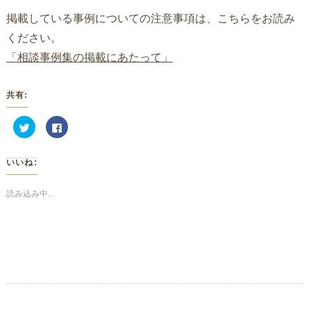
掲載している事例についての注意事項は、こちらをお読み
ください。
「相談事例集の掲載にあたって」
共有:
ク
Facebook
リ
で
ッ
共
ク
有
し
す
いいね:
て
る
Twitter
に
で
は
共
ク
読み込み中...
有
リ
(新
ッ
し
ク
い
し
ウ
て
ィ
く
ン
だ
ド
さ
ウ
い
で
(新
開
し
き
い
ま
ウ
す)
ィ