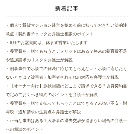
ン
ド
新着記事
ウ
で
開
き
ま
個人で賃貸マンション経営を始める前に知っておきたい法的注
す)
意点｜契約書チェックと弁護士相談のポイント
8月のお盆期間は、休まず営業いたします
養育費を一括でもらうとデメリットはある？将来の養育費不足
や追加請求のリスクを弁護士が解説
刑事事件で示談での解決に応じてもらえない・示談に応じたく
ないときは？被害者・加害者それぞれの対応を弁護士が解説
【オーナー向け】原状回復はどこまで請求できる？賃貸契約書
で定めておくべき特約のポイントを弁護士が解説
養育費を一括で支払ってもらうことはできる？未払い不安・贈
与税・追加請求の注意点を弁護士が解説
正当な事由はある？入居者の退去交渉が進まない場合の弁護士
への相談のポイント