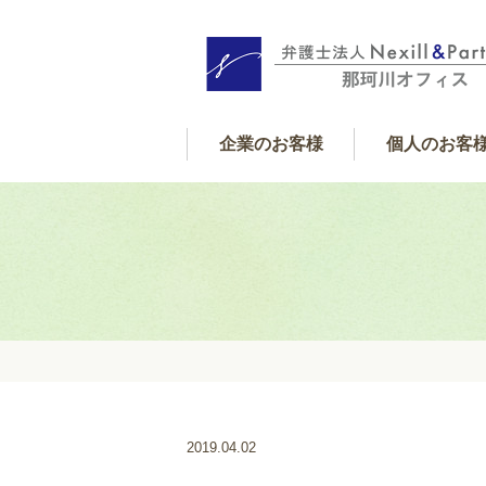
企業のお客様
個人のお客
個人サポート内
借金・金銭
遺産相続
交通事故
離婚
フレックス顧問契約
企業サポート内容
2019.04.02