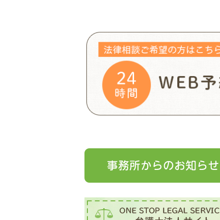
す)
ィ
ン
ド
ウ
で
開
き
ま
す)