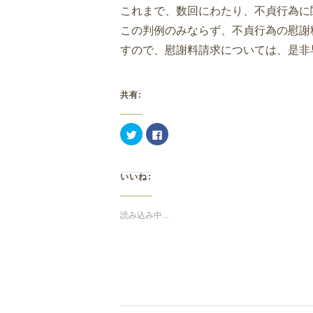
これまで、数回にわたり、不貞行為に
この判例のみならず、不貞行為の慰謝
すので、慰謝料請求については、是非
共有:
ク
Facebook
リ
で
ッ
共
ク
有
し
す
て
る
いいね:
Twitter
に
で
は
共
ク
有
リ
(新
ッ
読み込み中...
し
ク
い
し
ウ
て
ィ
く
ン
だ
ド
さ
ウ
い
で
(新
開
し
き
い
ま
ウ