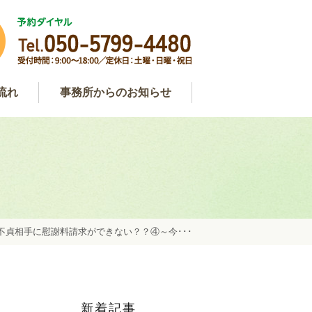
流れ
事務所からのお知らせ
わせ
用
談
事務所からのお知らせ
弁護士コラム
約
不貞相手に慰謝料請求ができない？？④～今･･･
新着記事