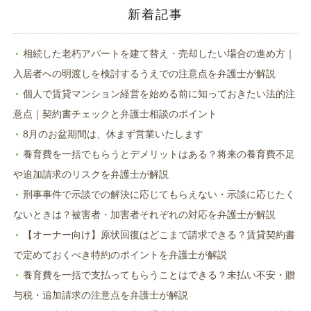
ン
ド
新着記事
ウ
で
開
き
ま
相続した老朽アパートを建て替え・売却したい場合の進め方｜
す)
入居者への明渡しを検討するうえでの注意点を弁護士が解説
個人で賃貸マンション経営を始める前に知っておきたい法的注
意点｜契約書チェックと弁護士相談のポイント
8月のお盆期間は、休まず営業いたします
養育費を一括でもらうとデメリットはある？将来の養育費不足
や追加請求のリスクを弁護士が解説
刑事事件で示談での解決に応じてもらえない・示談に応じたく
ないときは？被害者・加害者それぞれの対応を弁護士が解説
【オーナー向け】原状回復はどこまで請求できる？賃貸契約書
で定めておくべき特約のポイントを弁護士が解説
養育費を一括で支払ってもらうことはできる？未払い不安・贈
与税・追加請求の注意点を弁護士が解説