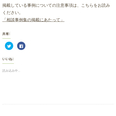
掲載している事例についての注意事項は、こちらをお読み
ください。
「相談事例集の掲載にあたって」
共有:
ク
Facebook
リ
で
ッ
共
ク
有
し
す
いいね:
て
る
Twitter
に
で
は
共
ク
読み込み中...
有
リ
(新
ッ
し
ク
い
し
ウ
て
ィ
く
ン
だ
ド
さ
ウ
い
で
(新
開
し
き
い
ま
ウ
す)
ィ