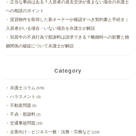
正当な事由はある？入居者の退去交渉が進まない場合の弁護士
への相談のポイント
賃貸物件を取得した新オーナーが確認すべき契約書と手続き｜
入居者がいる場合・いない場合を弁護士が解説
別居中の不貞行為で慰謝料は請求できる？離婚時への影響と婚
姻関係の破綻について弁護士が解説
Category
弁護士コラム
(578)
ハラスメント
(3)
不動産問題
(5)
不貞・慰謝料
(2)
交通事故問題
(33)
企業向け－ビジネス一般・法務・労務など
(110)