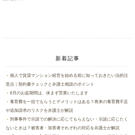
有
リ
(新
ッ
し
ク
い
し
ウ
て
ィ
く
ン
だ
ド
さ
ウ
い
で
(新
開
し
き
い
ま
ウ
す)
ィ
ン
ド
新着記事
ウ
で
開
き
ま
個人で賃貸マンション経営を始める前に知っておきたい法的注
す)
意点｜契約書チェックと弁護士相談のポイント
8月のお盆期間は、休まず営業いたします
養育費を一括でもらうとデメリットはある？将来の養育費不足
や追加請求のリスクを弁護士が解説
刑事事件で示談での解決に応じてもらえない・示談に応じたく
ないときは？被害者・加害者それぞれの対応を弁護士が解説