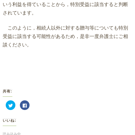
いう利益を得ていることから，特別受益に該当すると判断
されています。
このように，相続人以外に対する贈与等についても特別
受益に該当する可能性があるため，是非一度弁護士にご相
談ください。
共有:
ク
Facebook
リ
で
ッ
共
ク
有
し
す
いいね:
て
る
Twitter
に
で
は
共
ク
読み込み中...