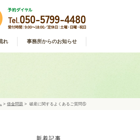
流れ
事務所からのお知らせ
わせ
用
談
事務所からのお知らせ
弁護士コラム
約
ム
>
借金問題
>
破産に関するよくあるご質問⑤
新着記事