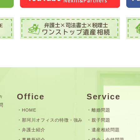
Office
Service
々
問
HOME
離婚問題
那珂川オフィスの特徴・強み
親子問題
弁護士紹介
遺産相続問題
事務所紹介
借金・金銭問題