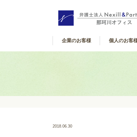
企業のお客様
個人のお客
個人サポート内
借金・金銭
遺産相続
交通事故
離婚
フレックス顧問契約
企業サポート内容
2018.06.30