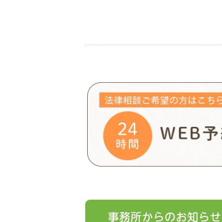
ィ
く
ン
だ
ド
さ
ウ
い
で
(新
開
し
き
い
ま
ウ
す)
ィ
ン
ド
ウ
で
開
き
ま
す)