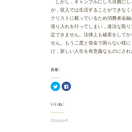
しかし，ギャンブルにしろ浪費にし
が，収入では生活することができなく
クリストに載っているため消費者金融
借り入れを行ってしまい，違法な取り
定できません。法律上も破産をしてか
せん。もう二度と借金で困らない様に
け，新しい人生を有意義なものにされ
共有:
ク
Facebook
リ
で
ッ
共
ク
有
し
す
て
る
いいね:
Twitter
に
で
は
共
ク
有
リ
(新
ッ
読み込み中...
し
ク
い
し
ウ
て