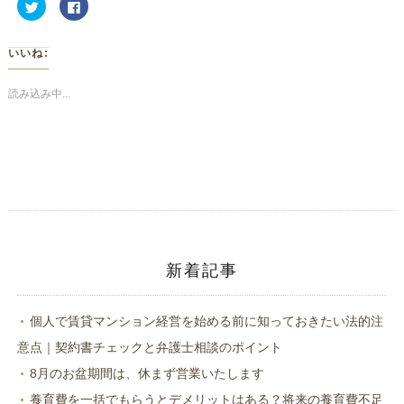
ク
Facebook
リ
で
ッ
共
ク
有
し
す
いいね:
て
る
Twitter
に
で
は
共
ク
読み込み中...
有
リ
(新
ッ
し
ク
い
し
ウ
て
ィ
く
ン
だ
ド
さ
ウ
い
で
(新
開
し
き
い
ま
ウ
す)
ィ
ン
ド
新着記事
ウ
で
開
き
ま
個人で賃貸マンション経営を始める前に知っておきたい法的注
す)
意点｜契約書チェックと弁護士相談のポイント
8月のお盆期間は、休まず営業いたします
養育費を一括でもらうとデメリットはある？将来の養育費不足