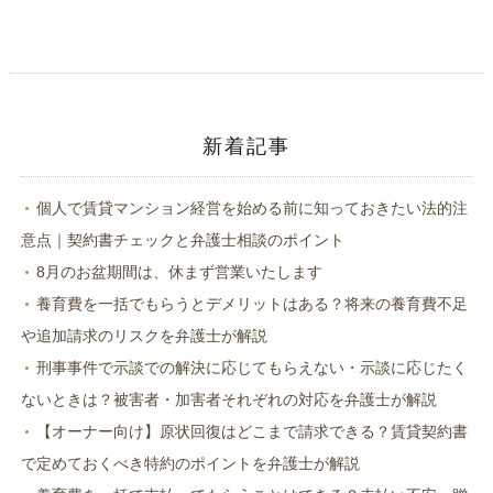
ィ
く
ン
だ
ド
さ
ウ
い
で
(新
開
し
き
い
ま
ウ
す)
ィ
ン
ド
新着記事
ウ
で
開
き
ま
個人で賃貸マンション経営を始める前に知っておきたい法的注
す)
意点｜契約書チェックと弁護士相談のポイント
8月のお盆期間は、休まず営業いたします
養育費を一括でもらうとデメリットはある？将来の養育費不足
や追加請求のリスクを弁護士が解説
刑事事件で示談での解決に応じてもらえない・示談に応じたく
ないときは？被害者・加害者それぞれの対応を弁護士が解説
【オーナー向け】原状回復はどこまで請求できる？賃貸契約書
で定めておくべき特約のポイントを弁護士が解説