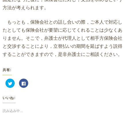
方法が考えられます。
もっとも，保険会社との話し合いの際，ご本人で対応し
たとしても保険会社が要望に応じてくれることは少なくあ
りません。そこで，弁護士が代理人として相手方保険会社
と交渉することにより，立替払いの期間を延ばすよう説得
することができますので，是非弁護士にご相談ください。
共有:
ク
Facebook
リ
で
ッ
共
ク
有
し
す
いいね:
て
る
Twitter
に
で
は
共
ク
読み込み中...
有
リ
(新
ッ
し
ク
い
し
ウ
て