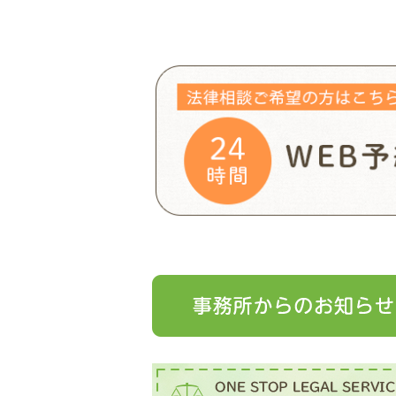
ま
ウ
す)
ィ
ン
ド
ウ
で
開
き
ま
す)