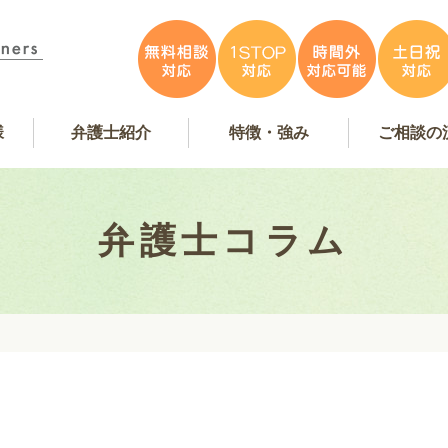
様
弁護士紹介
特徴・強み
ご相談の
容
アンケート掲載
特徴・強み
事務所紹介
お問い合
弁護士費
無料相
弁護士インタビュー
弁護士紹介
WEB予
弁護士コラム