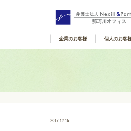
企業のお客様
個人のお客
個人サポート内
借金・金銭
遺産相続
交通事故
離婚
フレックス顧問契約
企業サポート内容
2017.12.15