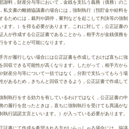
慰謝料，財産分与等において，金銭を支払う義務（債務）のこ
，私文書の離婚協議書の場合には，強制執行（預貯金や給料を
するためには，裁判や調停，審判などを起こして判決等の強制
います。）を得る必要があります。これに対して，公正証書の
証人が作成する公正証書であることから，相手方が金銭債務を
行をすることが可能になります。
手方が履行しない場合には公正証書を作成しておけば直ちに強
を回収できる可能性が高くなります。したがって，相手方から
や財産分与等について一括ではなく，分割で支払ってもらう場
性があるため，きちんと回収できるよう，公正証書で作成して
強制執行をする効力を有しているわけではなく，公正証書の中
務の履行を怠ったときは，直ちに強制執行を受けても異議がな
制執行認諾文言といいます。）が入っている必要があります。
正証書にて作成を希望される方がいらっしゃる場合には，協議