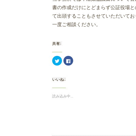
書の作成だけにとどまらず公証役場と
て出頭することもさせていただいてお
一度ご相談ください。
共有:
ク
Facebook
リ
で
ッ
共
ク
有
し
す
て
る
いいね:
Twitter
に
で
は
共
ク
有
リ
(新
ッ
読み込み中...
し
ク
い
し
ウ
て
ィ
く
ン
だ
ド
さ
ウ
い
で
(新
開
し
き
い