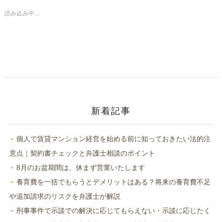
で
は
共
ク
読み込み中...
有
リ
(新
ッ
し
ク
い
し
ウ
て
ィ
く
ン
だ
ド
さ
ウ
い
で
(新
開
し
き
い
ま
ウ
す)
ィ
ン
ド
新着記事
ウ
で
開
き
ま
個人で賃貸マンション経営を始める前に知っておきたい法的注
す)
意点｜契約書チェックと弁護士相談のポイント
8月のお盆期間は、休まず営業いたします
養育費を一括でもらうとデメリットはある？将来の養育費不足
や追加請求のリスクを弁護士が解説
刑事事件で示談での解決に応じてもらえない・示談に応じたく