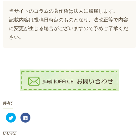
当サイトのコラムの著作権は法人に帰属します。
記載内容は投稿日時点のものとなり、法改正等で内容
に変更が生じる場合がございますので予めご了承くだ
さい。
共有:
ク
Facebook
リ
で
ッ
共
ク
有
し
す
いいね:
て
る
Twitter
に