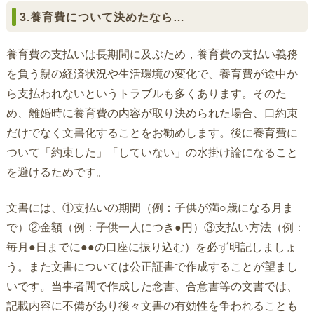
3.養育費について決めたなら…
養育費の支払いは長期間に及ぶため，養育費の支払い義務
を負う親の経済状況や生活環境の変化で、養育費が途中か
ら支払われないというトラブルも多くあります。そのた
め、離婚時に養育費の内容が取り決められた場合、口約束
だけでなく文書化することをお勧めします。後に養育費に
ついて「約束した」「していない」の水掛け論になること
を避けるためです。
文書には、①支払いの期間（例：子供が満○歳になる月ま
で）②金額（例：子供一人につき●円）③支払い方法（例：
毎月●日までに●●の口座に振り込む）を必ず明記しましょ
う。また文書については公正証書で作成することが望まし
いです。当事者間で作成した念書、合意書等の文書では、
記載内容に不備があり後々文書の有効性を争われることも