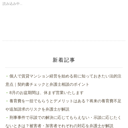
共
ク
読み込み中...
有
リ
(新
ッ
し
ク
い
し
ウ
て
ィ
く
ン
だ
ド
さ
ウ
い
で
(新
開
し
き
い
ま
ウ
す)
ィ
ン
ド
新着記事
ウ
で
開
き
ま
個人で賃貸マンション経営を始める前に知っておきたい法的注
す)
意点｜契約書チェックと弁護士相談のポイント
8月のお盆期間は、休まず営業いたします
養育費を一括でもらうとデメリットはある？将来の養育費不足
や追加請求のリスクを弁護士が解説
刑事事件で示談での解決に応じてもらえない・示談に応じたく
ないときは？被害者・加害者それぞれの対応を弁護士が解説