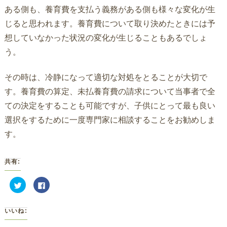
ある側も、養育費を支払う義務がある側も様々な変化が生
じると思われます。養育費について取り決めたときには予
想していなかった状況の変化が生じることもあるでしょ
う。
その時は、冷静になって適切な対処をとることが大切で
す。養育費の算定、未払養育費の請求について当事者で全
ての決定をすることも可能ですが、子供にとって最も良い
選択をするために一度専門家に相談することをお勧めしま
す。
共有:
ク
Facebook
リ
で
ッ
共
ク
有
し
す
いいね:
て
る
Twitter
に
で
は