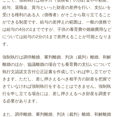
ここで、強制執行は相手方（債務者）の預貯金や不動産、
給与、退職金、賞与といった財産の差押を行い、支払いを
受ける権利のある人（債権者）がそこから取り立てること
ができる制度です。給与の差押えの範囲は、一般の債務で
は給与の4分の1までですが、子供の養育費や婚姻費用など
については給与の2分の1まで差押えることが可能となりま
す。
強制執行は調停離婚、審判離婚、判決（裁判）離婚、和解
離婚のほか、協議離婚の場合でも養育費の支払いについて
執行文認諾文言付公正証書を作成していれば申し立てがで
きます。ただし、差し押さえるべき相手方の財産を把握で
きていなければ強制執行をすることはできません。強制執
行を申し立てる場合には、差し押さえるべき財産を調査す
る必要があります。
また、調停離婚、審判離婚、判決（裁判）離婚、和解離婚