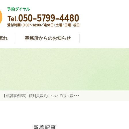
流れ
事務所からのお知らせ
わせ
用
談
事務所からのお知らせ
弁護士コラム
約
>
【相談事例33】裁判員裁判について①～裁･･･
新着記事