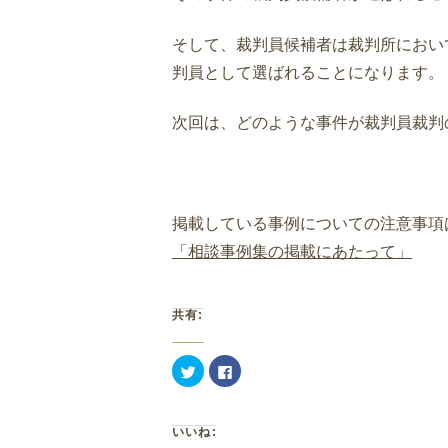
そして、裁判員候補者は裁判所におい
判員として選ばれることになります。
次回は、どのような事件が裁判員裁判
掲載している事例についての注意事項
「相談事例集の掲載にあたって」
共有:
ク
Facebook
リ
で
ッ
共
ク
有
し
す
て
る
いいね:
Twitter
に