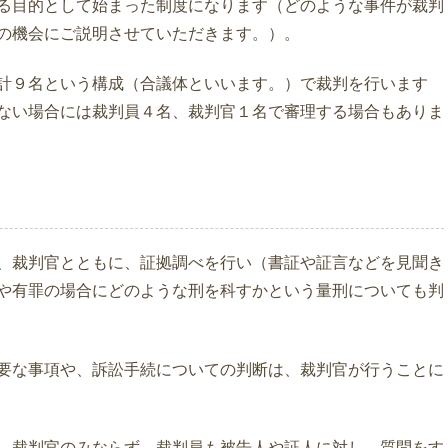
る目的として始まった制度になります（どのような事件が裁判
の機会にご説明させていただきます。）。
計９名という構成（合議体といいます。）で裁判を行います
ない場合には裁判員４名、裁判官１名で審理する場合もありま
、裁判官とともに、証拠調べを行い（書証や証言などを見聞き
や有罪の場合にどのような刑を科すかという量刑についても判
要な事項や、訴訟手続についての判断は、裁判官が行うことに
、裁判官のみならず、裁判員も被告人や証人に対し、質問をす