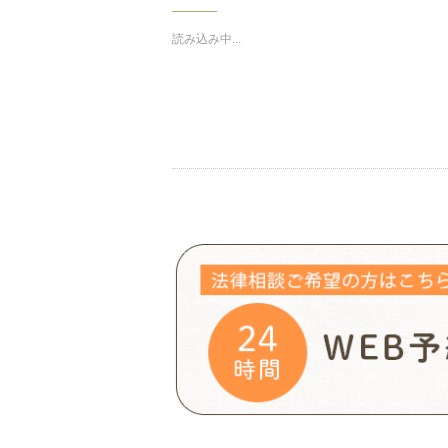
で
は
共
ク
有
リ
(新
ッ
読み込み中...
し
ク
い
し
ウ
て
ィ
く
ン
だ
ド
さ
ウ
い
で
(新
開
し
き
い
ま
ウ
す)
ィ
ン
ド
ウ
で
開
き
ま
す)