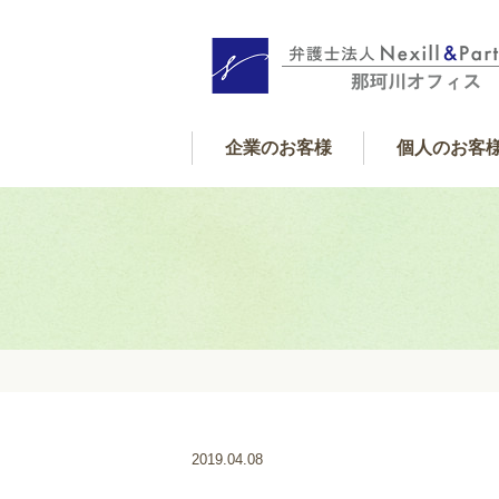
企業のお客様
個人のお客
個人サポート内
借金・金銭
遺産相続
交通事故
離婚
フレックス顧問契約
企業サポート内容
2019.04.08