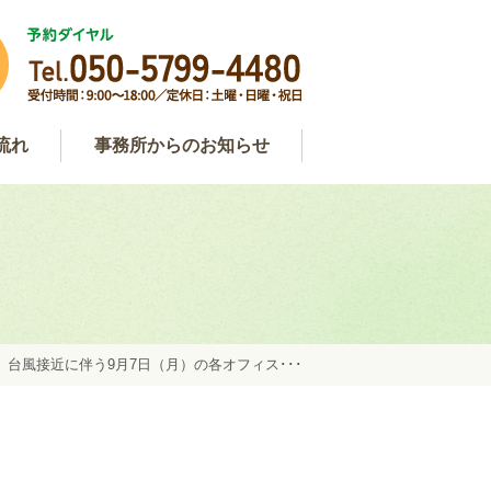
流れ
事務所からのお知らせ
わせ
用
談
事務所からのお知らせ
弁護士コラム
約
>
台風接近に伴う9月7日（月）の各オフィス･･･