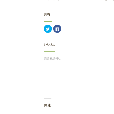
共有:
ク
Facebook
リ
で
ッ
共
ク
有
し
す
て
る
いいね:
Twitter
に
で
は
共
ク
有
リ
(新
ッ
読み込み中...
し
ク
い
し
ウ
て
ィ
く
ン
だ
ド
さ
ウ
い
で
(新
開
し
き
い
ま
ウ
す)
ィ
ン
ド
ウ
関連
で
開
き